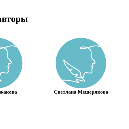
авторы
ржакова
Светлана Мещерякова