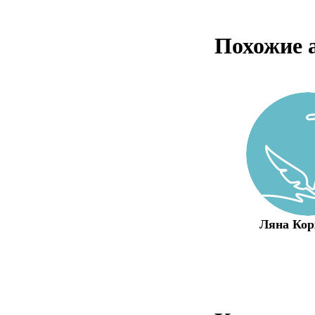
Похожие 
Ляна Ко