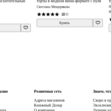
восхитительный
торты в модном мини-формате с нуля
т
д
Светлана Мещерякова
Н
·
11
Купить
азин
Розничная сеть
Знаем, чт
Адреса магазинов
Скоро в п
Книжный Дозор
Эксклюзи
лата
О компании
Лучшие и