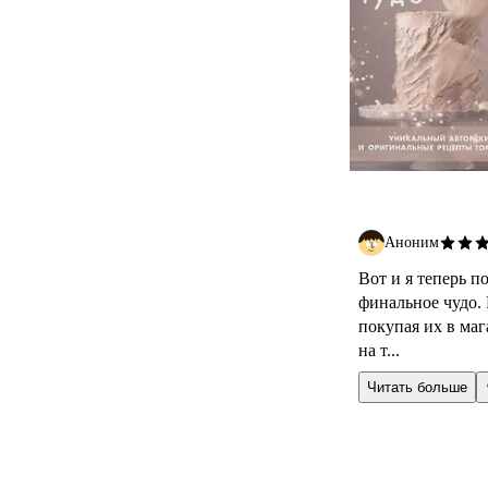
Аноним
Вот и я теперь п
финальное чудо. 
покупая их в маг
на т...
Читать больше