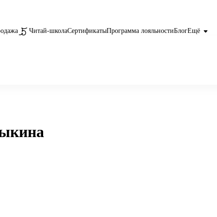
родажа
Читай-школа
Сертификаты
Программа лояльности
Блог
Ещё
дыкина