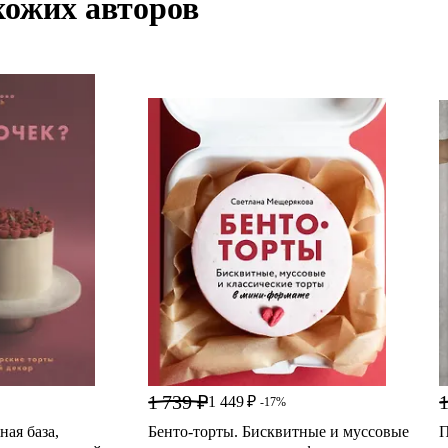
хожих авторов
1 739 ₽
1
1 449 ₽
-17%
ая база,
Бенто-торты. Бисквитные и муссовые
П