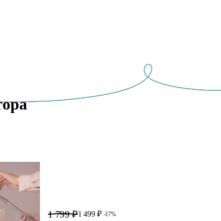
ора 
1 799 ₽
1 499 ₽
-17%