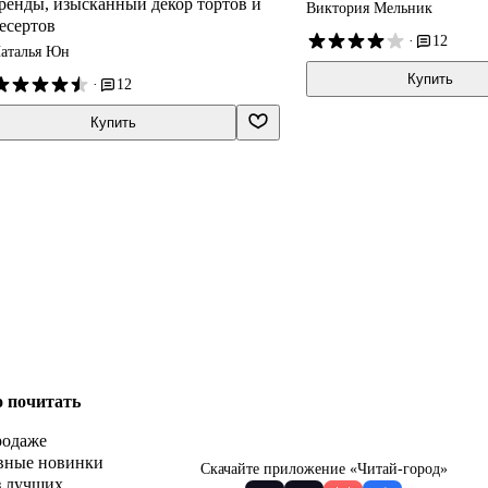
ренды, изысканный декор тортов и
Виктория Мельник
есертов
·
12
аталья Юн
Купить
·
12
Купить
о почитать
родаже
вные новинки
Скачайте приложение «Читай-город»
з лучших