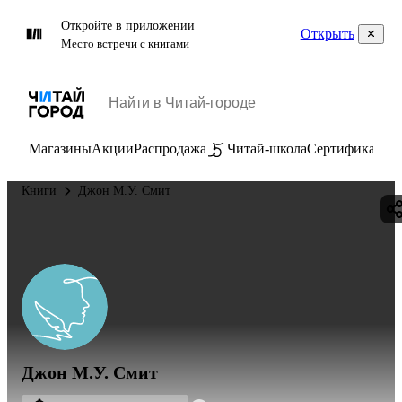
Откройте в приложении
Открыть
Место встречи с книгами
Магазины
Акции
Распродажа
Читай-школа
Сертификаты
П
Книги
Джон М.У. Смит
Джон М.У. Смит