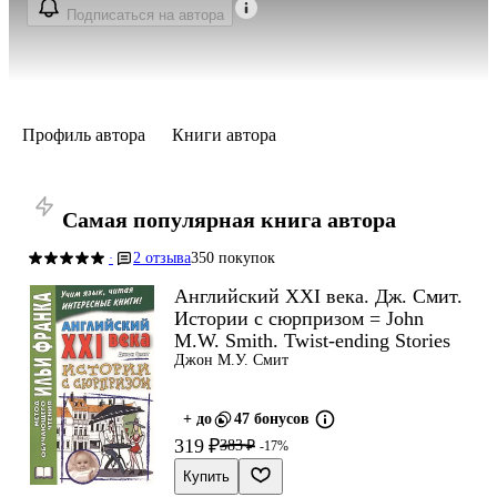
Подписаться на автора
Профиль автора
Книги автора
Самая популярная книга автора
2 отзыва
350 покупок
·
Английский XXI века. Дж. Смит.
Истории с сюрпризом = John
M.W. Smith. Twist-ending Stories
Джон М.У. Смит
+ до
47 бонусов
319 ₽
383 ₽
-17%
Купить