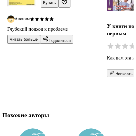
Купить
Аноним
У книги по
Глубокий подход к проблеме
первым
Читать больше
Поделиться
Как вам эта к
Написать о
Похожие авторы