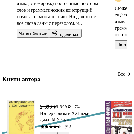
языка, с юмором:) постоянные повторы
Сюжеты д
слов и грамматических конструкций
ещё совр
помогают запоминанию. Но далеко не
языка и 
все слова даны с переводом, и
граммати
использовать словарик все равно
Читать больше
от прочт
Поделиться
придётся. Плюс к этому, люблю
запоминать слова сразу с правильным
Читать 
произношением, а тут не дана
транскрипция, значит снова придётся
обращаться к словарю. А так, приятное
времяпровождение обеспечено!
Все
Книги автора 
2 399 ₽
1 999 ₽
-17%
Империализм в XXI веке
Джон М.У. Смит
2
·