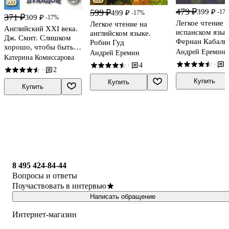
479 ₽
399 ₽
599 ₽
-17
499 ₽
-17%
371 ₽
309 ₽
-17%
Легкое чтение 
Легкое чтение на
Английский XXI века.
испанском язык
английском языке.
Дж. Смит. Слишком
Фернан Кабаль
Робин Гуд
хорошо, чтобы быть
Птица правды.
Андрей Еремин
Андрей Еремин
правдой = John W.
Катерина Комиссарова
Волшебные ска
2
·
Cmith. Too Good To Be
4
·
Fernan Caballero
2
·
True
pajaro de la ver
Купить
Купить
Купить
Cuentos de
encantamiento
8 495 424-84-44
Вопросы и ответы
Поучаствовать в интервью
Написать обращение
Интернет-магазин