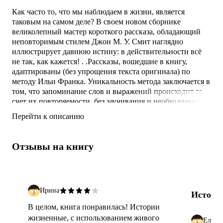
Как часто то, что мы наблюдаем в жизни, является
таковым на самом деле? В своем новом сборнике
великолепный мастер короткого рассказа, обладающий
неповторимым стилем Джон М. У. Смит наглядно
иллюстрирует давнюю истину: в действительности всё
не так, как кажется! . .Рассказы, вошедшие в книгу,
адаптированы (без упрощения текста оригинала) по
методу Ильи Франка. Уникальность метода заключается в
том, что запоминание слов и выражений происходит за
счет их повторяемости, без заучивания и необходимости
использовать словарь. . .Книги из серии «Английский
Перейти к описанию
XXI века» представляют собой новейшие произведения
англоязычной литературы и являются неоценимым
подспорьем в изучении «живого» современного англ
Отзывы на книгу
Ирина
Истори
В целом, книга понравилась! Истории
жизненные, с использованием живого
Елена