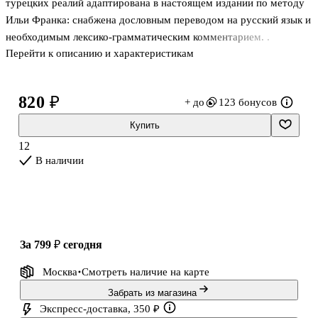
турецких реалий адаптирована в настоящем издании по методу
Ильи Франка: снабжена дословным переводом на русский язык и
необходимым лексико-грамматическим комментарием. .
Перейти к описанию и характеристикам
.Уникальность метода заключается в том, что запоминание слов
и выражений происходит за счет их повторяемости, без
заучивания и необходимости использовать словарь. . .Пособие
820 ₽
+ до
123 бонусов
способствует эффективному освоению языка, может служить
дополнением к учебной программе. . .Для широкого круга лиц,
Купить
изучающих турецкий язык на начальном этапе. .
12
В наличии
за 799 ₽
сегодня
Москва
Смотреть наличие
на карте
Забрать из магазина
Экспресс-доставка, 350 ₽