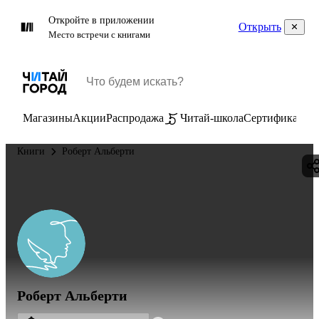
Откройте в приложении
Открыть
Место встречи с книгами
Магазины
Акции
Распродажа
Читай-школа
Сертификаты
П
Книги
Роберт Альберти
Роберт Альберти