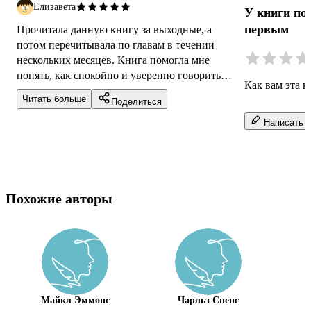
Елизавета
У книги по
первым
Прочитала данную книгу за выходные, а
потом перечитывала по главам в течении
нескольких месяцев. Книга помогла мне
понять, как спокойно и уверенно говорить
Как вам эта к
«нет», не обижая других. Очень полезно, что
Читать больше
Поделиться
...
Написать о
Похожие авторы
Майкл Эммонс
Чарльз Спенс