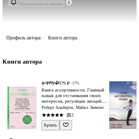
Подписаться на автора
Профиль автора
Книги автора
Книги автора 
1 175 ₽
979 ₽
-17%
Книга ассертивности. Главный
навык для отстаивания своих
интересов, регуляции эмоций и
сохранения социальных связей
Роберт Альберти, Майкл Эммонс
2
·
Купить