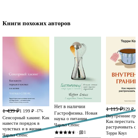
Книги похожих авторов
Нет в наличии
1 115 ₽
929 ₽
-
1 439 ₽
1 199 ₽
-17%
Гастрофизика. Новая
Внутренние гр
Сенсорный хакинг. Как
наука о питании
Как перестать
навести порядок в
Чарльз Спенс
растрачивать с
чувствах и в жизни
1
·
Терри Коул
Чарльз Спенс