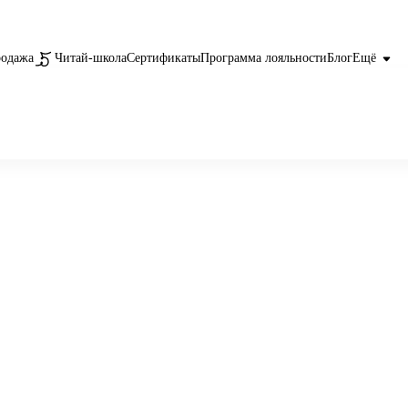
родажа
Читай-школа
Сертификаты
Программа лояльности
Блог
Ещё