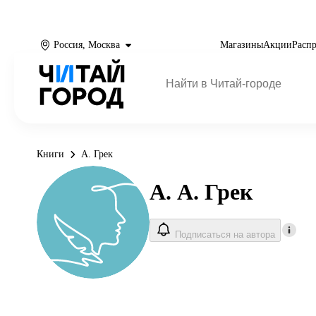
Россия, Москва
Магазины
Акции
Расп
Книги
А. Грек
А. А. Грек
Подписаться на автора