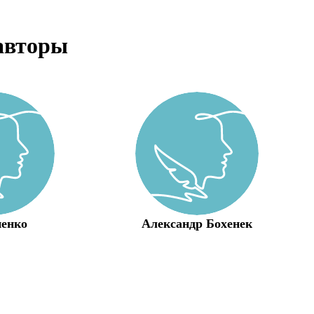
авторы
ненко
Александр Бохенек