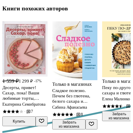
Книги похожих авторов
1 559 ₽
Только в магаз
1 299 ₽
-17%
Только в магазинах
Пеку по-другом
Десерты, привет!
Сладкое полезно.
сахара и глютен
Сахар, пока! Ваши
Печем без глютена,
любимые торты,
Елена Малинко
белого сахара и
пирожные и печенье
Екатерина Семибратова
1
животных продуктов
·
Сабина Афанасьева
без грамма сахара
7
·
 Забрать

8
·
из магазина
Купить
 Забрать

из магазина