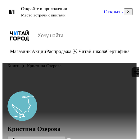
Откройте в приложении
Открыть
Место встречи с книгами
Магазины
Акции
Распродажа
Читай-школа
Сертификаты
П
Книги
Кристина Озерова
Кристина Озерова