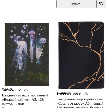
Купить
540 ₽
450 ₽
-17%
1 439 ₽
1 199 ₽
-17%
Ежедневник недатированный
Ежедневник недатированный
«Волшебный лес» А5, 128
«Софт-тач глосс» А5, чёрный,
листов, Listoff
120 листов, экокожа, Escalada