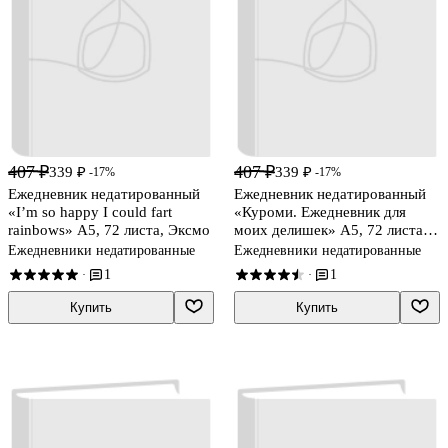
407 ₽
407 ₽
339 ₽
339 ₽
-17%
-17%
Ежедневник недатированный
Ежедневник недатированный
«I’m so happy I could fart
«Куроми. Ежедневник для
rainbows» А5, 72 листа, Эксмо
моих делишек» А5, 72 листа,
Эксмо
Ежедневники недатированные
Ежедневники недатированные
1
1
·
·
Купить
Купить