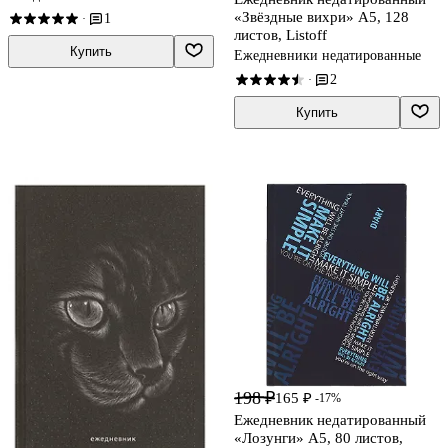
«Звёздные вихри» А5, 128
1
·
листов, Listoff
Купить
Ежедневники недатированные
2
·
Купить
198 ₽
165 ₽
-17%
Ежедневник недатированный
«Лозунги» А5, 80 листов,