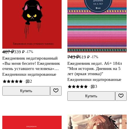
407 ₽
339 ₽
-17%
743 ₽
619 ₽
-17%
Ежедневник недатированный
Ежедневник недат. А6+ 184л
«Вы меня бесите! Ежедневник
"Моя история. Дневник на 5
очень уставшего человека»
лет (яркая этника)"
А5, 72 листа, Эксмо
Ежедневники недатированные
Ежедневники недатированные
2
·
3
·
Купить
Купить