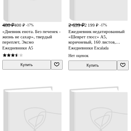
480 ₽
2 639 ₽
400 ₽
2 199 ₽
-17%
-17%
«Дневник енота. Без печенек -
Ежедневник недатированный
жизнь не сахар», твердый
«Шеврет глосс» А5,
переплет, Эксмо
коричневый, 160 листов,
экокожа, Escalada
Ежедневники А5
Ежедневники Escalada
Нет оценок
Купить
Купить