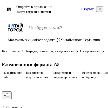
Откройте в приложении
Открыть
Место встречи с книгами
Магазины
Акции
Распродажа
Читай-школа
Сертификаты
П
Канцтовары
Тетради, блокноты, ежедневники
Ежедневники
Е
Ежедневники формата А5
Ежедневники
Ежедневники
Ежедневники
Ежедневники
Бл
А6
недатированные
полудатированные
по бренду
2 303 товара