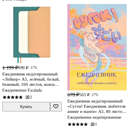
1 199 ₽
999 ₽
-17%
Ежедневник недатированный
«Лейкер» А5, зелёный, белый,
бежевый, 160 листов, кожзам,
Escalada
Ежедневники Escalada
678 ₽
565 ₽
-17%
2
·
Ежедневник недатированный
«Сугои! Ежедневник любителя
Купить
аниме и манги» А5, 80 листов,
АСТ
Ежедневники недатированные
1
·