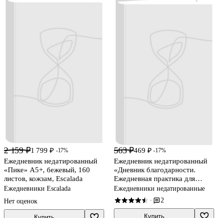
2 159 ₽
563 ₽
1 799 ₽
469 ₽
-17%
-17%
Ежедневник недатированный
Ежедневник недатированный
«Пике» А5+, бежевый, 160
«Дневник благодарности.
листов, кожзам, Escalada
Ежедневная практика для
гармонизации жизни» А5,
Ежедневники Escalada
Ежедневники недатированные
сиреневый, Эксмо
2
·
Нет оценок
Купить
Купить