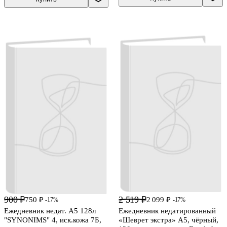
900 ₽
2 519 ₽
750 ₽
2 099 ₽
-17%
-17%
Ежедневник недат. А5 128л
Ежедневник недатированный
"SYNONIMS" 4, иск.кожа 7Б,
«Шеврет экстра» А5, чёрный,