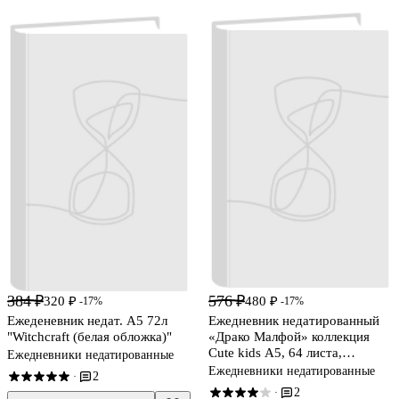
384 ₽
576 ₽
320 ₽
480 ₽
-17%
-17%
Ежеденевник недат. А5 72л
Ежедневник недатированный
"Witchcraft (белая обложка)"
«Драко Малфой» коллекция
Cute kids А5, 64 листа,
Ежедневники недатированные
экокожа, Эксмо
Ежедневники недатированные
2
·
2
·