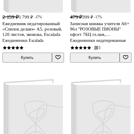
2 159 ₽
479 ₽
1 799 ₽
399 ₽
-17%
-17%
Ежедневник недатированный
Записная книжка учителя А6+
«Спилок делавэ» А5, розовый,
96л "РОЗОВЫЕ ПИОНЫ"
120 листов, экокожа, Escalada
офсет 7БЦ гл.лам,
тисн.фольгой
Ежедневники Escalada
Ежедневники недатированные
1
·
Купить
Купить