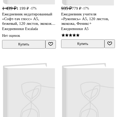
1 439 ₽
935 ₽
1 199 ₽
779 ₽
-17%
-17%
Ежедневник недатированный
Ежедневник учителя
«Софт-тач глосс» А5,
«Рукопись» А5, 120 листов,
бежевый, 120 листов, экокожа,
экокожа, Феникс+
Escalada
Ежедневники Escalada
Ежедневники А5
Нет оценок
Купить
Купить