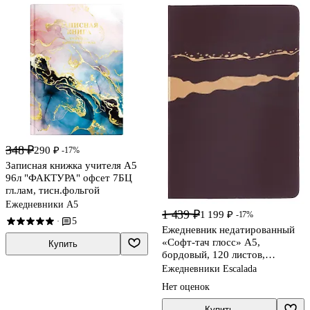
348 ₽
290 ₽
-17%
Записная книжка учителя А5
96л "ФАКТУРА" офсет 7БЦ
гл.лам, тисн.фольгой
Ежедневники А5
1 439 ₽
1 199 ₽
-17%
5
·
Ежедневник недатированный
«Софт-тач глосс» А5,
Купить
бордовый, 120 листов,
экокожа, Escalada
Ежедневники Escalada
Нет оценок
Купить