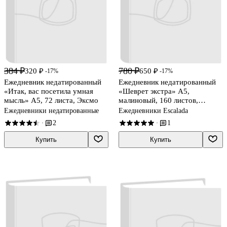
384 ₽
780 ₽
320 ₽
650 ₽
-17%
-17%
Ежедневник недатированный
Ежедневник недатированный
«Итак, вас посетила умная
«Шеврет экстра» А5,
мысль» А5, 72 листа, Эксмо
малиновый, 160 листов,
экокожа, Escalada
Ежедневники недатированные
Ежедневники Escalada
2
1
·
·
Купить
Купить