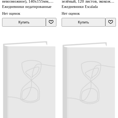
невозможное), 140х155мм,
зелёный, 120 листов, экокожа,
мягкая обложка, SoftTouch,
Escalada
Ежедневники недатированные
Ежедневники Escalada
160 стр.
Нет оценок
Нет оценок
Купить
Купить