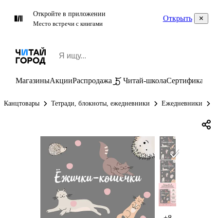
Откройте в приложении
Открыть
Место встречи с книгами
Магазины
Акции
Распродажа
Читай-школа
Сертификаты
П
Канцтовары
Тетради, блокноты, ежедневники
Ежедневники
Е
+8