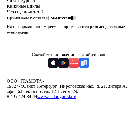
Читай-журнал
Книжные циклы
Что ещё почитать?
Принимаем к оплате
На информационном ресурсе применяются
рекомендательные
технологии
.
Скачайте приложение «Читай-город»
ООО «ГРАМОТА»
195277
г.Санкт-Петербург,
,
Пироговская наб., д. 21, литера А,
офис 63, часть помещ. 12-Н, ком. 29
,
8 495 424-84-44
www.chitai-gorod.ru/