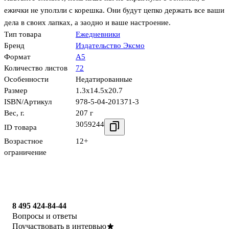
ежички не уползли с корешка. Они будут цепко держать все ваши
дела в своих лапках, а заодно и ваше настроение.
Тип товара
Ежедневники
Бренд
Издательство Эксмо
Формат
А5
Количество листов
72
Особенности
Недатированные
Размер
1.3x14.5x20.7
ISBN/Артикул
978-5-04-201371-3
Вес, г.
207 г
3059244
ID товара
Возрастное
12+
ограничение
8 495 424-84-44
Вопросы и ответы
Поучаствовать в интервью