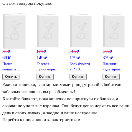
С этим товаром покупают
83 ₽
179 ₽
215 ₽
455 ₽
69 ₽
149 ₽
179 ₽
379 ₽
Папка
Гелевая
Блок бумаги
Планинг
-конверт
ручка черная
70*70
недатированный
«Саша и её
0,5 мм,
самоклеящийся
64 листа,
Купить
Купить
Купить
Купить
друзья -коты»
Prestige,
50 листов,
"Звездный
Ежички-кошечки, ваш ми-ми-миметр под угрозой! Любители
А6 на кнопке,
Schiller
"Love
дождь",
Be positive
animals", в
карманный
забавных зверюшек, вы разоблачены!
ассортименте
Хватайте блокнот, пока кошечки не спрыгнули с обложки, а
ежички не уползли с корешка. Они будут цепко держать все ваши
дела в своих лапках, а заодно и ваше настроение.
Перейти к описанию и характеристикам