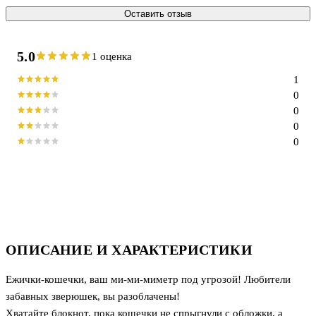
Оставить отзыв
5.0
1 оценка
1
0
0
0
0
ОПИСАНИЕ И ХАРАКТЕРИСТИКИ
Ежички-кошечки, ваш ми-ми-миметр под угрозой! Любители
забавных зверюшек, вы разоблачены!
Хватайте блокнот, пока кошечки не спрыгнули с обложки, а