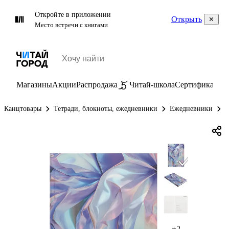
Откройте в приложении
Открыть
Место встречи с книгами
Магазины
Акции
Распродажа
Читай-школа
Сертификаты
П
Канцтовары
Тетради, блокноты, ежедневники
Ежедневники
Е
+2