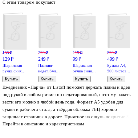
С этим товаром покупают
155 ₽
299 ₽
119 ₽
599 ₽
129 ₽
249 ₽
99 ₽
499 ₽
Шариковая
Планинг
Шариковая
Бумага А4,
ручка синяя
недат. 64л
ручка синяя
500 листов,
0,5 мм, MC
"Парча"
0,5 мм,
«SvetoCopy»,
Купить
Купить
Купить
Купить
Gold,
карманный,
Option,
Svetocopy
Ежедневник «Парча» от Listoff поможет держать планы и идеи
MunHwa
7БЦ,
MunHwa
покрытие
под рукой в любом ритме: он недатированный, поэтому начать
Soft Touch,
вести его можно в любой день года. Формат А5 удобен для
офсет
сумки и рабочего стола, а твёрдая обложка 7БЦ хорошо
защищает страницы в дороге. Приятное на ощупь покрытие Soft
Перейти к описанию и характеристикам
Touch и тиснение фольгой добавляют аккуратный, заметный
акцент. Внутренний блок на офсетной бумаге подходит для