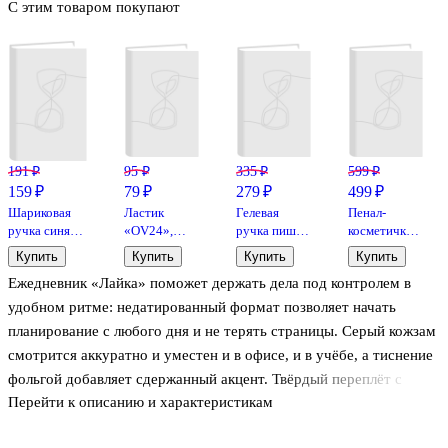
С этим товаром покупают
191 ₽
95 ₽
335 ₽
599 ₽
159 ₽
79 ₽
279 ₽
499 ₽
Шариковая
Ластик
Гелевая
Пенал-
ручка синяя
«OV24»,
ручка пиши-
косметичка
0,7 мм, BPS-
Factis,
стирай синяя
"Созвездия"
Купить
Купить
Купить
Купить
GP-F L, Pilot
овальный,
0,6 мм,
Ежедневник «Лайка» поможет держать дела под контролем в
мягкий
Correct,
Berlingo, в
удобном ритме: недатированный формат позволяет начать
ассортименте
планирование с любого дня и не терять страницы. Серый кожзам
смотрится аккуратно и уместен и в офисе, и в учёбе, а тиснение
фольгой добавляет сдержанный акцент. Твёрдый переплёт с
Перейти к описанию и характеристикам
мягкой прослойкой комфортно лежит в руках и защищает записи
в сумке. Офсетная бумага подходит для повседневных заметок, а