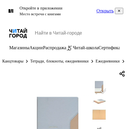
Откройте в приложении
Открыть
Место встречи с книгами
Магазины
Акции
Распродажа
Читай-школа
Сертификаты
П
Канцтовары
Тетради, блокноты, ежедневники
Ежедневники
Е
+6