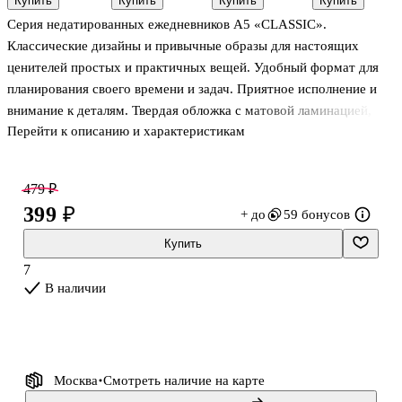
Купить
Купить
Купить
Купить
«Neon»,
Koh-i-Noor,
"EVERY
Волга
Серия недатированных ежедневников А5 «CLASSIC».
GoodMark
комбинированный
DAY. Sweet"
7БЦ,
Классические дизайны и привычные образы для настоящих
ламинация
ценителей простых и практичных вещей. Удобный формат для
Soft Touch,
планирования своего времени и задач. Приятное исполнение и
цв.срез,
дизайн.
внимание к деталям. Твердая обложка с матовой ламинацией,
форзац,
Перейти к описанию и характеристикам
белые форзацы и белоснежная бумага внутреннего блока.
офсет
Практичность и качество, проверенные временем.
479 ₽
399 ₽
+ до
59 бонусов
Купить
7
В наличии
Москва
Смотреть наличие
на карте