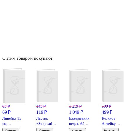
С этим товаром покупают
83 ₽
143 ₽
1 259 ₽
599 ₽
69 ₽
119 ₽
1 049 ₽
499 ₽
Линейка 15
Ластик
Ежедневник
Блокнот
см,
«Sunpearl
недат. А5
Антейку.
пластиковая
6541/40»,
176л
Вазуза и