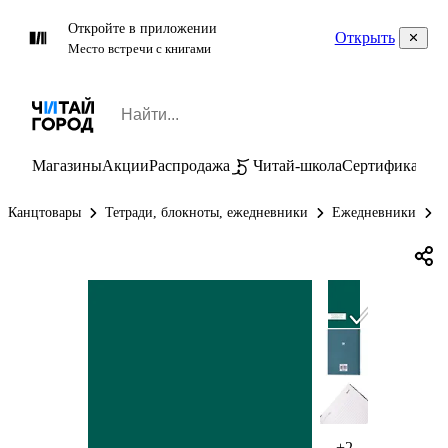
Откройте в приложении
Открыть
Место встречи с книгами
Магазины
Акции
Распродажа
Читай-школа
Сертификаты
П
Канцтовары
Тетради, блокноты, ежедневники
Ежедневники
Е
+2