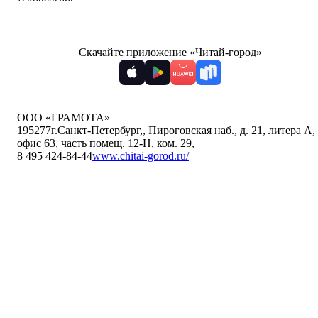
Скачайте приложение «Читай-город»
ООО «ГРАМОТА»
195277
г.Санкт-Петербург,
,
Пироговская наб., д. 21, литера А,
офис 63, часть помещ. 12-Н, ком. 29
,
8 495 424-84-44
www.chitai-gorod.ru/