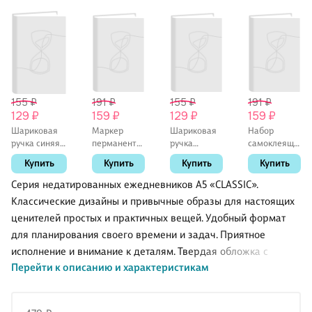
155 ₽
191 ₽
155 ₽
191 ₽
129 ₽
159 ₽
129 ₽
159 ₽
Шариковая
Маркер
Шариковая
Набор
ручка синяя
перманентный
ручка
самоклеящихся
0,5 мм, MC
чёрный,
чёрная 0,5
закладок
Купить
Купить
Купить
Купить
Gold,
двухсторонний,
мм,
GoodMark
MunHwa
GoodMark
Supreme,
Серия недатированных ежедневников А5 «CLASSIC».
Schiller
Классические дизайны и привычные образы для настоящих
ценителей простых и практичных вещей. Удобный формат
для планирования своего времени и задач. Приятное
исполнение и внимание к деталям. Твердая обложка с
Перейти к описанию и характеристикам
матовой ламинацией, белые форзацы и белоснежная бумага
внутреннего блока. Практичность и качество, проверенные
временем.