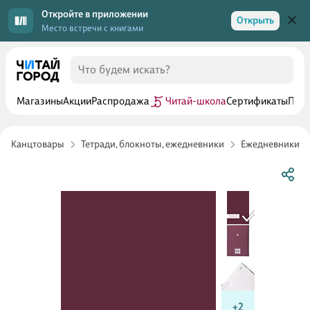
Откройте в приложении
Открыть
Место встречи с книгами
Магазины
Акции
Распродажа
Читай-школа
Сертификаты
Прог
Канцтовары
Тетради, блокноты, ежедневники
Ежедневники
+2