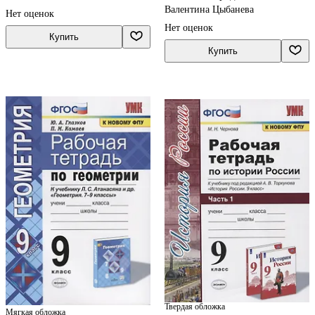
организаций
грамматическим тренажером
Валентина Цыбанева
Нет оценок
Нет оценок
Купить
Купить
Твердая обложка
Мягкая обложка