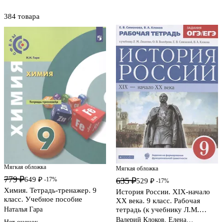
384 товара
Мягкая обложка
Мягкая обложка
779 ₽
649 ₽
635 ₽
-17%
529 ₽
-17%
Химия. Тетрадь-тренажер. 9
История России. XIX-начало
класс. Учебное пособие
XX века. 9 класс. Рабочая
тетрадь (к учебнику Л.М.
Наталья Гара
Ляшенко, О.В. Волобуева, Е.В.
Валерий Клоков, Елена