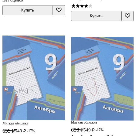
Нет оценок
Симоновой, В.А. Клокова)
Симонова
Купить
Купить
Мягкая обложка
Мягкая обложка
659 ₽
549 ₽
-17%
659 ₽
549 ₽
-17%