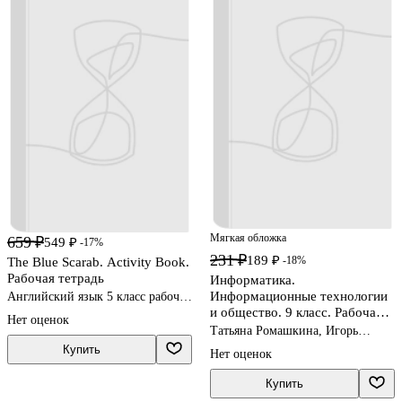
Мягкая обложка
659 ₽
549 ₽
-17%
231 ₽
189 ₽
-18%
The Blue Scarab. Activity Book.
Рабочая тетрадь
Информатика.
Информационные технологии
Английский язык 5 класс рабочие
тетради
и общество. 9 класс. Рабочая
Нет оценок
тетрадь. В 3-х частях. Часть 3
Татьяна Ромашкина, Игорь
Семакин
Купить
Нет оценок
Купить