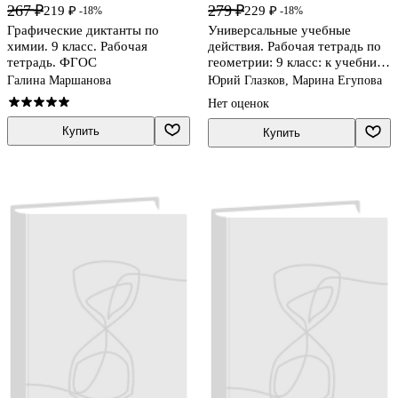
267 ₽
279 ₽
219 ₽
229 ₽
-18%
-18%
Графические диктанты по
Универсальные учебные
химии. 9 класс. Рабочая
действия. Рабочая тетрадь по
тетрадь. ФГОС
геометрии: 9 класс: к учебнику
Л.С. Атанасяна и др.
Галина Маршанова
Юрий Глазков, Марина Егупова
"Геометрия. 7-9 классы".
Нет оценок
ФГОС (к нов. учебнику)
Купить
Купить