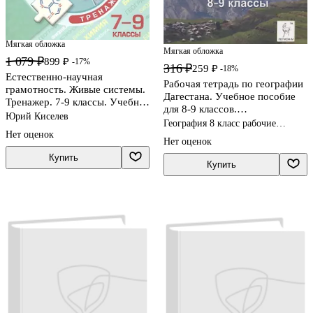
Мягкая обложка
Мягкая обложка
1 079 ₽
899 ₽
-17%
316 ₽
259 ₽
-18%
Естественно-научная
Рабочая тетрадь по географии
грамотность. Живые системы.
Дагестана. Учебное пособие
Тренажер. 7-9 классы. Учебное
для 8-9 классов.
пособие для
Юрий Киселев
общеобразовательной школы
География 8 класс рабочие
общеобразовательных
Нет оценок
тетради
организаций
Нет оценок
Купить
Купить