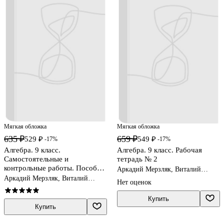
Мягкая обложка
Мягкая обложка
635 ₽
659 ₽
529 ₽
549 ₽
-17%
-17%
Алгебра. 9 класс.
Алгебра. 9 класс. Рабочая
Самостоятельные и
тетрадь № 2
контрольные работы. Пособие
Аркадий Мерзляк, Виталий
для учащихся
Полонский, Михаил Якир
Аркадий Мерзляк, Виталий
Нет оценок
общеобразовательных
Полонский, Ефим Рабинович,
Михаил Якир
организаций
Купить
Купить