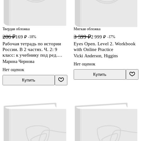
Твердая обложка
Мягкая обложка
206 ₽
3 599 ₽
169 ₽
2 999 ₽
-18%
-17%
Рабочая тетрадь по истории
Eyes Open. Level 2. Workbook
России. В 2 частях. Ч. 2: 9
with Online Practice
класс: к учебнику под ред.
Vicki Anderson, Higgins
А.В. Торкунова "История
Марина Чернова
Нет оценок
России. 9 класс". ФГОС
Нет оценок
Купить
Купить