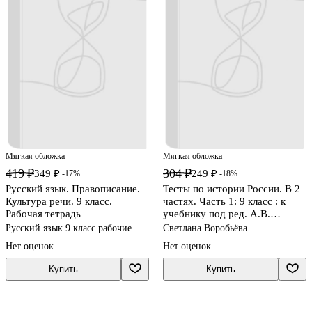
Мягкая обложка
Мягкая обложка
419 ₽
304 ₽
349 ₽
249 ₽
-17%
-18%
Русский язык. Правописание.
Тесты по истории России. В 2
Культура речи. 9 класс.
частях. Часть 1: 9 класс : к
Рабочая тетрадь
учебнику под ред. А.В.
Торкунова. ФГОС (к новому
Русский язык 9 класс рабочие
Светлана Воробьёва
учебнику)
тетради
Нет оценок
Нет оценок
Купить
Купить