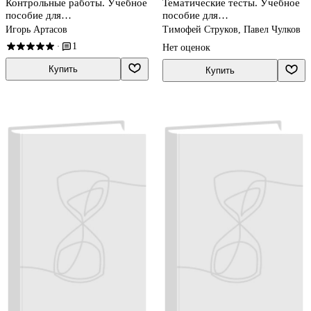
Контрольные работы. Учебное
Тематические тесты. Учебное
пособие для
пособие для
общеобразовательных
общеобразовательных
Игорь Артасов
Тимофей Струков, Павел Чулков
организаций
организаций
1
·
Нет оценок
Купить
Купить