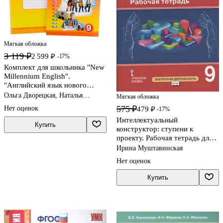
Мягкая обложка
3 119 ₽
2 599 ₽
-17%
Комплект для школьника "New
Millennium English".
"Английский язык нового
тысячелетия". 9 класс.
Ольга Дворецкая, Наталья
Мягкая обложка
(Учебник + Рабочая тетрадь)
Казырбаева
575 ₽
Нет оценок
479 ₽
-17%
Интеллектуальный
Купить
конструктор: ступени к
проекту. Рабочая тетрадь для 9
класса общеобразовательных
Ирина Муштавинская
организаций
Нет оценок
Купить