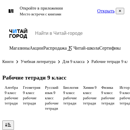
Откройте в приложении
Открыть
Место встречи с книгами
Магазины
Акции
Распродажа
Читай-школа
Сертификаты
П
Книги
Учебная литература
Для 9 класса
Рабочие тетради 9 кл
Рабочие тетради 9 класс
Алгебра
Геометрия
Русский
Биология
Химия 9
Физика
Истор
9 класс
9 класс
язык 9
9 класс
класс
9 класс
9 клас
рабочие
рабочие
класс
рабочие
рабочие
рабочие
рабоч
тетради
тетради
рабочие
тетради
тетради
тетради
тетра
тетради