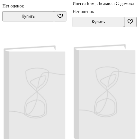
пособие для
Инесса Бим, Людмила Садомова
Нет оценок
общеобразовательных
Нет оценок
организаций
Купить
Купить