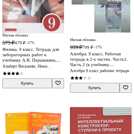
Мягкая обложка
Мягкая обложка
575 ₽
479 ₽
-17%
959 ₽
799 ₽
-17%
Физика. 9 класс. Тетрадь для
Алгебра. 9 класс. Рабочая
лабораторных работ к
тетрадь в 2-х частях. Часть1.
учебнику А.В. Перышкина,
Часть 2 (к учебнику
Е.М. Гутник
Альберт Восканян, Нина
Никольского)
Алгебра 9 класс рабочие тетради
Филонович
Купить
Купить