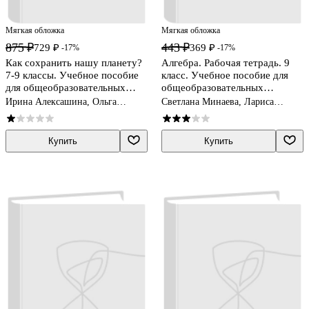
Мягкая обложка
Мягкая обложка
875 ₽
443 ₽
729 ₽
369 ₽
-17%
-17%
Как сохранить нашу планету?
Алгебра. Рабочая тетрадь. 9
7-9 классы. Учебное пособие
класс. Учебное пособие для
для общеобразовательных
общеобразовательных
организаций
организаций (комплект из 2
Ирина Алексашина, Ольга
Светлана Минаева, Лариса
книг)
Лагутенко
Рослова
Купить
Купить