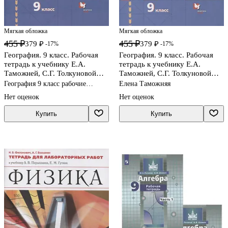
Мягкая обложка
Мягкая обложка
455 ₽
455 ₽
379 ₽
379 ₽
-17%
-17%
География. 9 класс. Рабочая
География. 9 класс. Рабочая
тетрадь к учебнику Е.А.
тетрадь к учебнику Е.А.
Таможней, С.Г. Толкуновой
Таможней, С.Г. Толкуновой
"География России. Хозяйство.
"География России. Хозяйство.
География 9 класс рабочие
Елена Таможняя
Регионы". В 2-х частях. Часть
Регионы". В 2-х частях. Часть
тетради
Нет оценок
Нет оценок
1
2
Купить
Купить