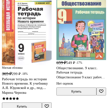
659 ₽
549 ₽
-17%
Обществознание. 9 класс.
Мягкая обложка
Рабочая тетрадь
365 ₽
299 ₽
-18%
Обществознание 9 класс рабочие
Рабочая тетрадь по истории
тетради
Нового времени. К учебнику
Нет оценок
А.Я. Юдовской и др., под
Купить
редакцией А.А. Искендерова
Марина Чернова
"Всеобщая история. История
Нового времени". 9 класс
Купить