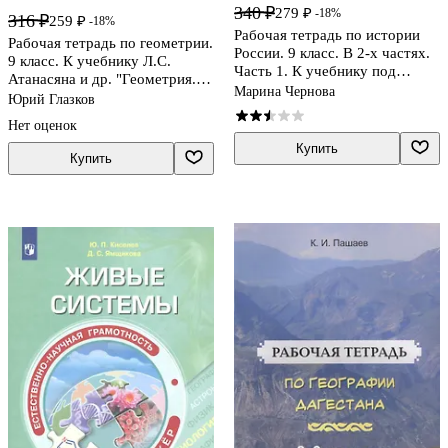
340 ₽
279 ₽
-18%
316 ₽
259 ₽
-18%
Рабочая тетрадь по истории
Рабочая тетрадь по геометрии.
России. 9 класс. В 2-х частях.
9 класс. К учебнику Л.С.
Часть 1. К учебнику под
Атанасяна и др. "Геометрия. 7-
рецакцией А. В. Торкунова
Марина Чернова
9 классы" (М.: Просвещение)
Юрий Глазков
"История России. 9 класс"
Нет оценок
Купить
Купить