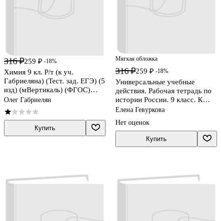
Мягкая обложка
316 ₽
259 ₽
-18%
316 ₽
259 ₽
-18%
Химия 9 кл. Р/т (к уч.
Габриеляна) (Тест. зад. ЕГЭ) (5
Универсальные учебные
изд) (мВертикаль) (ФГОС)
действия. Рабочая тетрадь по
Габриелян (РУ)
истории России. 9 класс. К
Олег Габриелян
учебнику под ред. Торкунова
Елена Гевуркова
А.В. "История Росссии"
Нет оценок
Купить
Купить