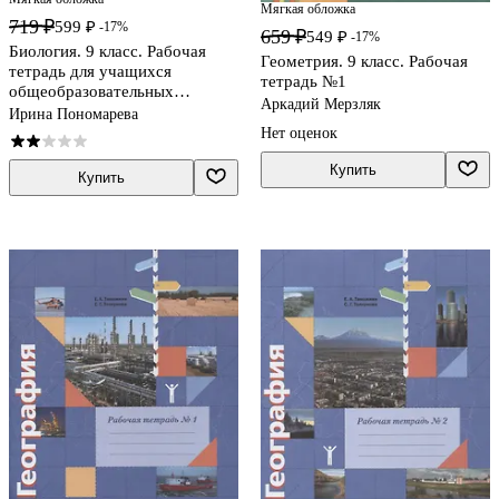
Мягкая обложка
719 ₽
599 ₽
-17%
659 ₽
549 ₽
-17%
Биология. 9 класс. Рабочая
Геометрия. 9 класс. Рабочая
тетрадь для учащихся
тетрадь №1
общеобразовательных
Аркадий Мерзляк
организаций
Ирина Пономарева
Нет оценок
Купить
Купить