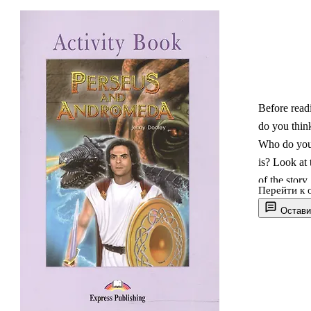
Before read
do you think
Who do you 
is? Look at 
of the story
Перейти к 
the last pi
Остави
Рабочая те
английско
языковых н