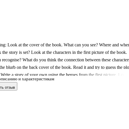
ing: Look at the cover of the book. What can you see? Where and whe
 the story is set? Look at the characters in the first picture of the book.
recognise? What do you think the connection between these character
the blurb on the back cover of the book. Read it and try to guess the plo
. Write a story of your own using the heroes from the first picture. Look 
описанию и характеристикам
cture of the book. Can you name the twelve gods?
ть отзыв
традь включает задания к адаптированной книге для чтения по
му языку. Обеспечивает дополнительную практику всех четырех
авыках (аудирование, разговорная речь, чтение, письмо), а т