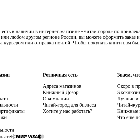
ь» есть в наличии в интернет-магазине «Читай-город» по привле
ли любом другом регионе России, вы можете оформить заказ на к
ка курьером или отправка почтой. Чтобы покупать книги вам бы
азин
Розничная сеть
Знаем, чт
Адреса магазинов
Скоро в п
Книжный Дозор
Эксклюзи
лата
О компании
Лучшие и
яльности
Читай-город для бизнеса
Читай-жу
ертификаты
Хотите у нас работать?
Книжные 
ажи
Что ещё п
ьности
плате