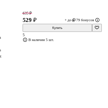
635 ₽
529 ₽
+ до
79 бонусов
Купить
5
n
В наличии 5 шт.
s
t
at