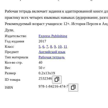
Рабочая тетрадь включает задания к адаптированной книге д
практику всех четырех языковых навыках (аудирование, разго
Рекомендуемый возраст учащихся: 12+. История Персея и А
Дули.
Издательство
Express Publishing
Год издания
2017
Класс
5
,
6
,
7
,
8
,
9
,
10
,
11
Предмет
Английский язык
Тип материала
Рабочая тетрадь
Кол-во стр.
40
Вес
50 г
Размер
0.2x13x19
2532346
ID товара
978-1-84216-474-7
ISBN