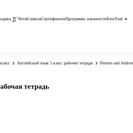
родажа
Читай-школа
Сертификаты
Программа лояльности
Блог
Ещё
класс
Английский язык 5 класс рабочие тетради
Perseus and Androm
Рабочая тетрадь