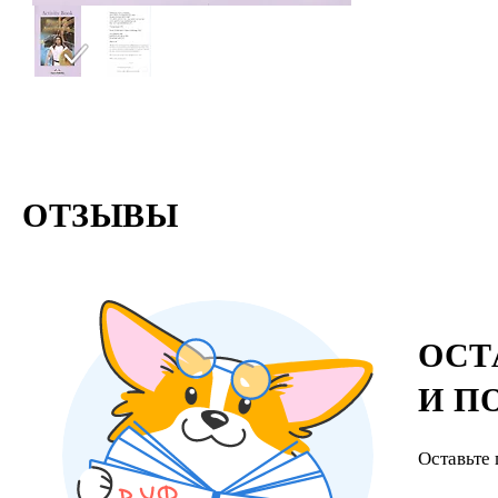
ОТЗЫВЫ
ОСТ
И П
Оставьте 