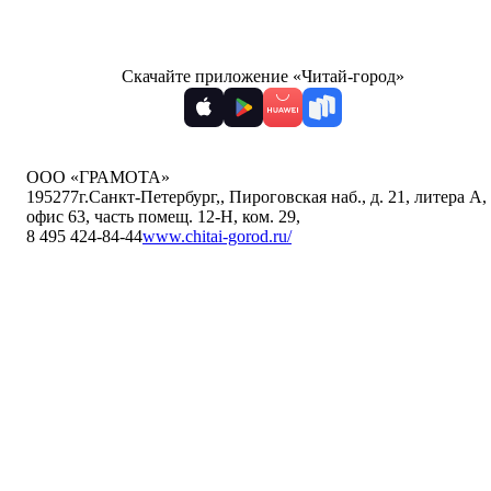
Скачайте приложение «Читай-город»
ООО «ГРАМОТА»
195277
г.Санкт-Петербург,
,
Пироговская наб., д. 21, литера А,
офис 63, часть помещ. 12-Н, ком. 29
,
8 495 424-84-44
www.chitai-gorod.ru/