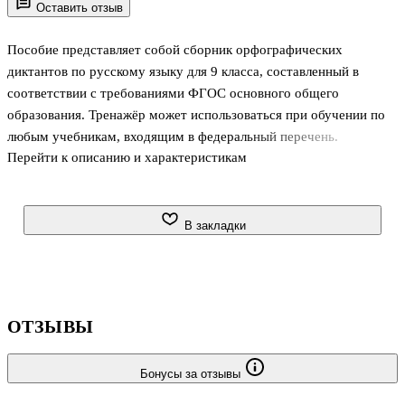
Оставить отзыв
Пособие представляет собой сборник орфографических
диктантов по русскому языку для 9 класса, составленный в
соответствии с требованиями ФГОС основного общего
образования. Тренажёр может использоваться при обучении по
любым учебникам, входящим в федеральный перечень.
Перейти к описанию и характеристикам
.Предназначается для закрепления изученного материала на
уроках русского языка, а также для дополнительных занятий с
учащимися 9 класса дома.
В закладки
ОТЗЫВЫ
Бонусы за отзывы