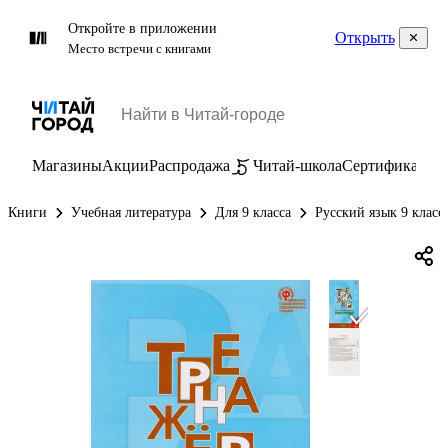
Откройте в приложении
Открыть
Место встречи с книгами
Магазины
Акции
Распродажа
Читай-школа
Сертификаты
П
Книги
Учебная литература
Для 9 класса
Русский язык 9 класс