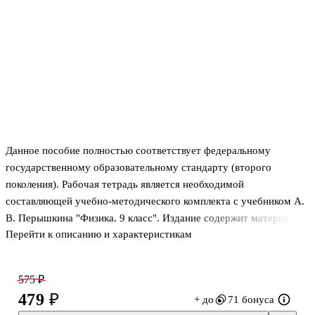
Данное пособие полностью соответствует федеральному
государственному образовательному стандарту (второго
поколения). Рабочая тетрадь является необходимой
составляющей учебно-методического комплекта с учебником А.
В. Перышкина "Физика. 9 класс". Издание содержит материалы
Перейти к описанию и характеристикам
А. В. Перышкина к каждому параграфу учебника для 9 класса.
Помимо обязательных упражнений, в рабочую тетрадь включено
множество дополнительных вопросов и задач, а также
575 ₽
объяснения решений типовых задач по физике. Выполнение
479 ₽
+ до
71 бонуса
заданий предусмотрено непосредственно в рабочей тетради.