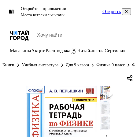
Откройте в приложении
Открыть
Место встречи с книгами
Магазины
Акции
Распродажа
Читай-школа
Сертификаты
П
Книги
Учебная литература
Для 9 класса
Физика 9 класс
Фи
+1