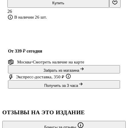
Издание адресовано учителям физики, учащимся 9 классов, а
Купить
также тем, кто готовится к Основному государственному
26
экзамену по физике.
В наличии 26 шт.
от 339 ₽
сегодня
Москва
Смотреть наличие
на карте
Забрать из магазина
Экспресс-доставка, 350 ₽
Получить за 3 часа
ОТЗЫВЫ НА ЭТО ИЗДАНИЕ
Бонусы за отзывы