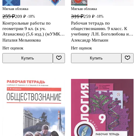
Мягкая обложка
Мягкая обложка
255 ₽
316 ₽
209 ₽
259 ₽
-18%
-18%
Контрольные работы по
Рабочая тетрадь по
геометрии 9 кл. (к уч.
обществознанию. 9 класс. К
Атанасяна) (5,6 изд.) (мУМК)
учебнику Л.Н. Боголюбова и
Мельникова (ФГОС)
др. "Обществознание. 9 класс"
Наталия Мельникова
Александр Митькин
Нет оценок
Нет оценок
Купить
Купить