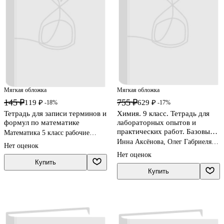
Мягкая обложка
Мягкая обложка
145 ₽
755 ₽
119 ₽
629 ₽
-18%
-17%
Тетрадь для записи терминов и
Химия. 9 класс. Тетрадь для
формул по математике
лабораторных опытов и
практических работ. Базовый
Математика 5 класс рабочие
уровень. ФГОС 2021
тетради
Инна Аксёнова, Олег Габриелян,
Нет оценок
Игорь Остроумов
Нет оценок
Купить
Купить