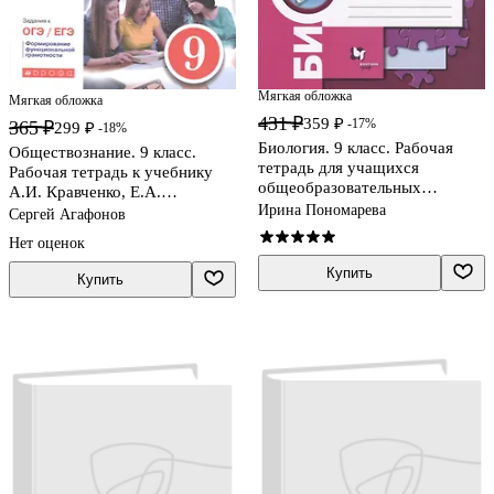
Мягкая обложка
Мягкая обложка
431 ₽
359 ₽
-17%
365 ₽
299 ₽
-18%
Биология. 9 класс. Рабочая
Обществознание. 9 класс.
тетрадь для учащихся
Рабочая тетрадь к учебнику
общеобразовательных
А.И. Кравченко, Е.А.
организаций
Ирина Пономарева
Певцовой, С.В. Агафонова
Сергей Агафонов
Нет оценок
Купить
Купить