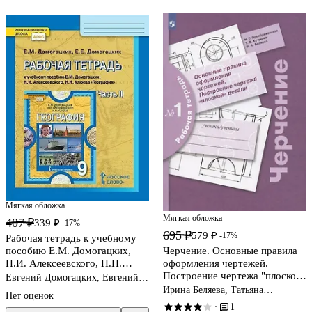
Мягкая обложка
Мягкая обложка
407 ₽
339 ₽
-17%
695 ₽
579 ₽
-17%
Рабочая тетрадь к учебному
пособию Е.М. Домогацких,
Черчение. Основные правила
Н.И. Алексеевского, Н.Н.
оформления чертежей.
Клюева "География". 9 класс.
Построение чертежа "плоской"
Евгений Домогацких, Евгений
В двух частях. Часть 2
детали. Рабочая тетрадь № 1
Домогацких
Ирина Беляева, Татьяна
Нет оценок
Кучукова, Наталья
1
·