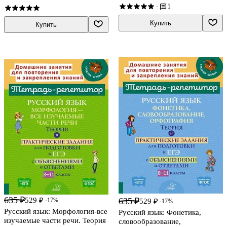
Белага, Наталья Воронцова
интеллектуальными
1
·
нарушениями)
Купить
Купить
635 ₽
635 ₽
529 ₽
-17%
529 ₽
-17%
Русский язык: Морфология-все
Русский язык: Фонетика,
изучаемые части речи. Теория
словообразование,