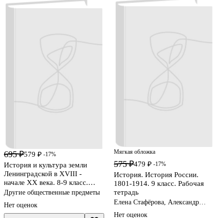
Мягкая обложка
695 ₽
579 ₽
-17%
575 ₽
479 ₽
-17%
История и культура земли
Ленинградской в ХVIII -
История. История России.
начале ХХ века. 8-9 класс.
1801-1914. 9 класс. Рабочая
Рабочая тетрадь
тетрадь
Другие общественные предметы
Елена Стафёрова, Александр
Нет оценок
Шевырёв
Нет оценок