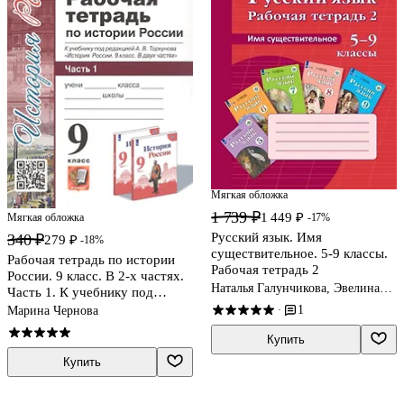
Мягкая обложка
1 739 ₽
1 449 ₽
Мягкая обложка
-17%
Русский язык. Имя
340 ₽
279 ₽
-18%
существительное. 5-9 классы.
Рабочая тетрадь по истории
Рабочая тетрадь 2
России. 9 класс. В 2-х частях.
Наталья Галунчикова, Эвелина
Часть 1. К учебнику под
Якубовская
редакцией А. В. Торкунова
1
Марина Чернова
·
"История России. 9 класс"
Купить
Купить