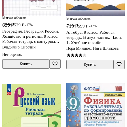
Мягкая обложка
Мягкая обложка
635 ₽
529 ₽
-17%
719 ₽
599 ₽
-17%
География. География России.
Алгебра. 9 класс. Рабочая
Хозяйство и регионы. 9 класс.
тетрадь. В двух частях. Часть
Рабочая тетрадь с контурными
1. Учебное пособие
картами и заданиями для
Владимир Сиротин
Нора Миндюк, Инга Шлыкова
подготовки к ОГЭ и ЕГЭ
Нет оценок
Купить
Купить