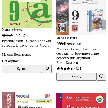
Мягкая обложка
539 ₽
449 ₽
-17%
Мягкая обложка
Русский язык. 9 класс. Рабочая
353 ₽
289 ₽
-18%
тетрадь. В двух частях. Часть
Физика. 9 класс. Рабочая
1
тетрадь по формированию
Марина Бондаренко
естественно-научной
Нет оценок
грамотности. К учебнику А.В.
Елена Камзеева
Перышкина "Физика. 9 класс"
1
Купить
·
Купить