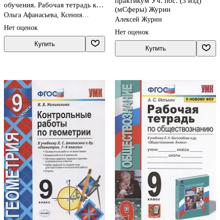
практикум Уч. пос. (3 изд)
обучения. Рабочая тетрадь к
(мСферы) Журин
учебнику О.В. Афанасьевой,
Ольга Афанасьева, Ксения
Алексей Журин
И.В. Михеевой
Баранова, Ирина Михеева
Нет оценок
Нет оценок
Купить
Купить