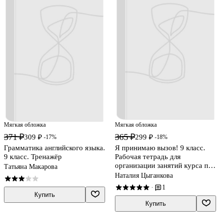
Мягкая обложка
Мягкая обложка
371 ₽
365 ₽
309 ₽
299 ₽
-17%
-18%
Грамматика английского языка.
Я принимаю вызов! 9 класс.
9 класс. Тренажёр
Рабочая тетрадь для
организации занятий курса по
Татьяна Макарова
профилактике употребления
Наталия Цыганкова
наркотических средств и
1
·
психотропных веществ
Купить
Купить