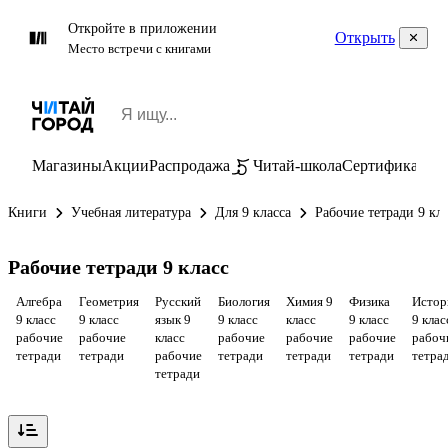
Откройте в приложении
Открыть
Место встречи с книгами
Магазины
Акции
Распродажа
Читай-школа
Сертификаты
П
Книги
Учебная литература
Для 9 класса
Рабочие тетради 9 кл
Рабочие тетради 9 класс
Алгебра
Геометрия
Русский
Биология
Химия 9
Физика
Истор
9 класс
9 класс
язык 9
9 класс
класс
9 класс
9 клас
рабочие
рабочие
класс
рабочие
рабочие
рабочие
рабоч
тетради
тетради
рабочие
тетради
тетради
тетради
тетра
тетради