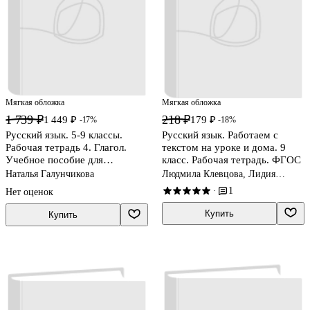
Мягкая обложка
Мягкая обложка
1 739 ₽
218 ₽
1 449 ₽
179 ₽
-17%
-18%
Русский язык. 5-9 классы.
Русский язык. Работаем с
Рабочая тетрадь 4. Глагол.
текстом на уроке и дома. 9
Учебное пособие для
класс. Рабочая тетрадь. ФГОС
общеобразовательных
Наталья Галунчикова
Людмила Клевцова, Лидия
организаций, реализующих
Шубукина
1
·
Нет оценок
адаптированные основные
общеобразовательные
Купить
Купить
программы