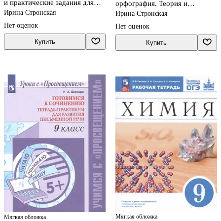
и практические задания для
орфография. Теория и
подготовки к ЕГЭ с
практические задания для
Ирина Стронская
Ирина Стронская
обяснениями и ответами. 8-11
подготовки к ЕГЭ с
Нет оценок
Нет оценок
классы
обяснениями и ответами. 8-11
классы
Купить
Купить
Мягкая обложка
Мягкая обложка