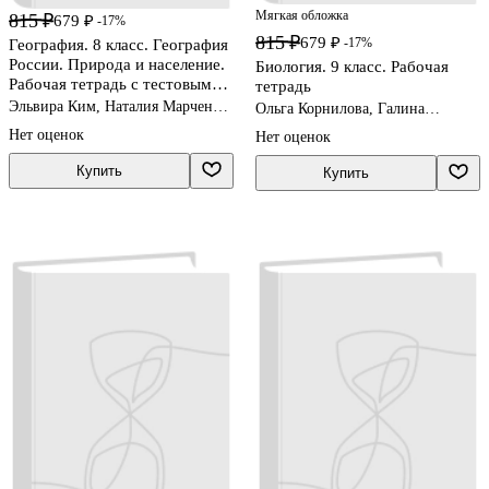
Мягкая обложка
815 ₽
679 ₽
-17%
815 ₽
679 ₽
-17%
География. 8 класс. География
России. Природа и население.
Биология. 9 класс. Рабочая
Рабочая тетрадь с тестовыми
тетрадь
заданиями ЕГЭ
Эльвира Ким, Наталия Марченко,
Ольга Корнилова, Галина
Вячеслав Низовцев
Панина, Ирина Пономарева
Нет оценок
Нет оценок
Купить
Купить