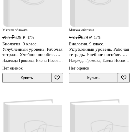
Мягкая обложка
Мягкая обложка
755 ₽
755 ₽
629 ₽
629 ₽
-17%
-17%
Биология. 9 класс.
Биология. 9 класс.
Углублённый уровень. Рабочая
Углублённый уровень. Рабочая
тетрадь. Учебное пособие. В
тетрадь. Учебное пособие. В
двух частях. Часть 1. ФГОС
двух частях. Часть 2. ФГОС
Надежда Громова, Елена Носова,
Надежда Громова, Елена Носова,
2021
2021
Сергей Суматохин
Сергей Суматохин
Нет оценок
Нет оценок
Купить
Купить