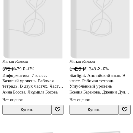
Мягкая обложка
Мягкая обложка
575 ₽
1 499 ₽
479 ₽
1 249 ₽
-17%
-17%
Информатика. 7 класс.
Starlight. Английский язык. 9
Базовый уровень. Рабочая
класс. Рабочая тетрадь.
тетрадь. В двух частях. Часть
Углублённый уровень
2
Анна Босова, Людмила Босова
Ксения Баранова, Дженни Дули,
Виктория Копылова, Радислав
Нет оценок
Нет оценок
Мильруд, Вирджиния Эванс
Купить
Купить