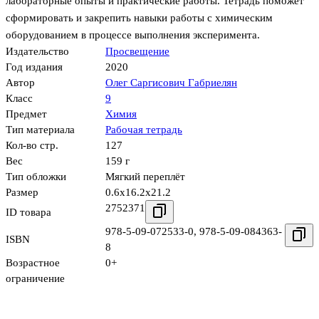
лабораторные опыты и практические работы. Тетрадь поможет
сформировать и закрепить навыки работы с химическим
оборудованием в процессе выполнения эксперимента.
Издательство
Просвещение
Год издания
2020
Автор
Олег Саргисович Габриелян
Класс
9
Предмет
Химия
Тип материала
Рабочая тетрадь
Кол-во стр.
127
Вес
159 г
Тип обложки
Мягкий переплёт
Размер
0.6x16.2x21.2
2752371
ID товара
978-5-09-072533-0
,
978-5-09-084363-
ISBN
8
Возрастное
0+
ограничение