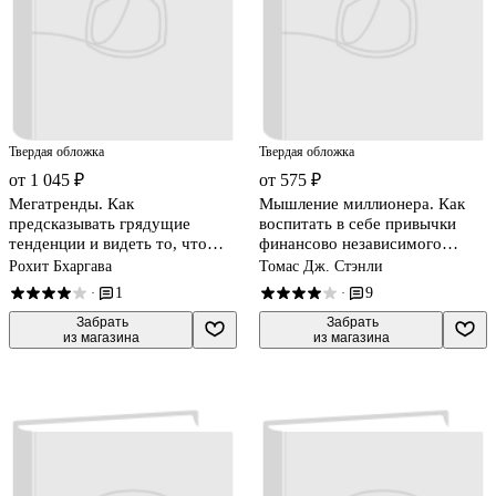
Твердая обложка
Твердая обложка
от 1 045 ₽
от 575 ₽
Мегатренды. Как
Мышление миллионера. Как
предсказывать грядущие
воспитать в себе привычки
тенденции и видеть то, что
финансово независимого
упускают другие
человека
Рохит Бхаргава
Томас Дж. Стэнли
1
9
·
·
 Забрать

 Забрать

из магазина
из магазина