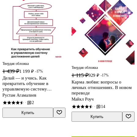
Твердая обложка
Твердая обложка
1 439 ₽
1 199 ₽
-17%
1 115 ₽
929 ₽
-17%
Делай — и учись. Как
Карма любви: вопросы о
превратить обучение в
личных отношениях. В новом
управляемую систему
переводе
достижения целей
Рустам Агамалиев
Майкл Роуч
2
·
14
·
Купить
Купить