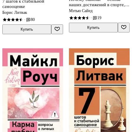
7 шагов к стабильной
наших достижений в спорте,
самооценке
бизнесе и жизни
Мэтью Сайед
Борис Литвак
19
·
80
·
Купить
Купить