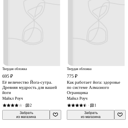
Твердая обложка
Твердая обложка
695 ₽
775 ₽
Её величество Йога-сутра.
Как работает йога: здоровье
Древняя мудрость для вашей
по системе Алмазного
йоги
Огранщика
Майкл Роуч
Майкл Роуч
2
1
·
·
 Забрать

 Забрать

из магазина
из магазина