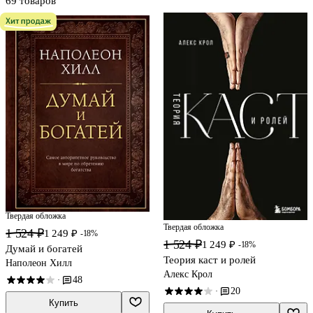
69 товаров
Твердая обложка
Твердая обложка
1 524 ₽
1 249 ₽
-18%
1 524 ₽
1 249 ₽
-18%
Думай и богатей
Теория каст и ролей
Наполеон Хилл
Алекс Крол
48
·
20
·
Купить