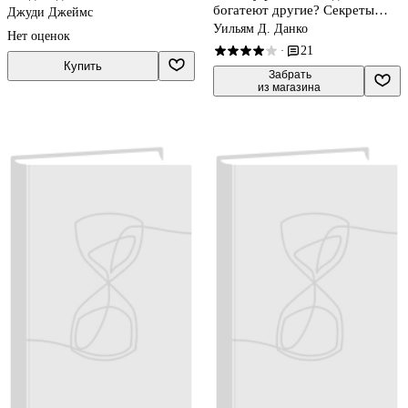
богатеют другие? Секреты
Джуди Джеймс
изобильной жизни
Уильям Д. Данко
Нет оценок
21
·
Купить
 Забрать

из магазина