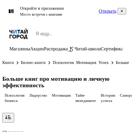
Откройте в приложении
Открыть
Место встречи с книгами
Магазины
Акции
Распродажа
Читай-школа
Сертификаты
П
Книги
Бизнес-книги
Психология. Мотивация. Успех
Больше 
Больше книг про мотивацию и личную
эффективность
Психология
Лидерство
Мотивация
Тайм-
Истории
Самора
бизнеса
менеджмент
успеха