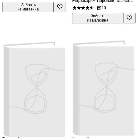
Мирзакарим Норбеков, Майкл
 Забрать

Роуч
10
·
из магазина
 Забрать

из магазина