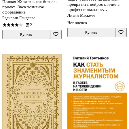
Полная Ж: жизнь как бизнес-
превратить нейроотличие в
проект. Эксклюзивное
профессиональное
оформление
преимущество
Лианн Маскелл
Радислав Гандапас
Нет оценок
2
·
Купить
Купить