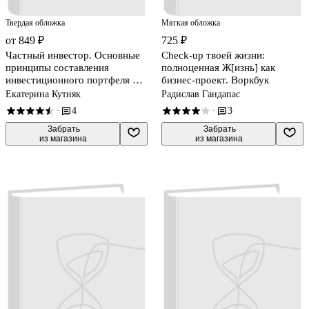
Твердая обложка
Мягкая обложка
от 849 ₽
725 ₽
Частный инвестор. Основные
Check-up твоей жизни:
принципы составления
полноценная Ж[изнь] как
инвестиционного портфеля и
бизнес-проект. Воркбук
расчеты с помощью Excel
Екатерина Кутняк
Радислав Гандапас
4
3
·
·
 Забрать

 Забрать

из магазина
из магазина