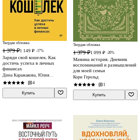
Твердая обложка
Твердая обложка
1 379 ₽
1 149 ₽
-17%
1 379 ₽
1 099 ₽
-20%
Заряди свой кошелек. Как
Мамина история. Дневник
достичь успеха в личных
воспоминаний и размышлений
финансах
для моей семьи
Дина Каражакова, Юлия
Кори Герольд
Стецюнич, Наталья Тимошкина
4
·
1
·
Купить
Купить