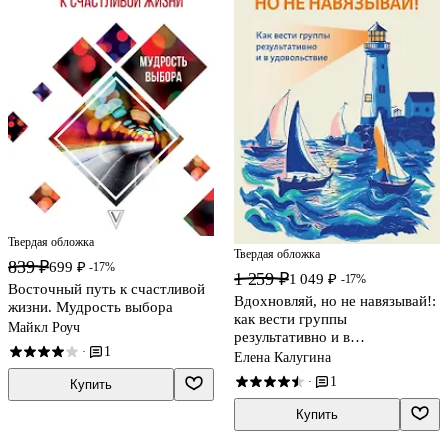
Твердая обложка
Твердая обложка
839 ₽
699 ₽
-17%
1 259 ₽
1 049 ₽
-17%
Восточный путь к счастливой
Вдохновляй, но не навязывай!:
жизни. Мудрость выбора
как вести группы
Майкл Роуч
результативно и в
1
·
удовольствие
Елена Калугина
1
·
Купить
Купить