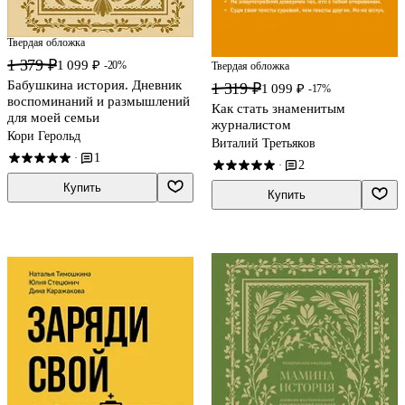
Твердая обложка
1 379 ₽
1 099 ₽
-20%
Твердая обложка
Бабушкина история. Дневник
1 319 ₽
1 099 ₽
-17%
воспоминаний и размышлений
Как стать знаменитым
для моей семьи
журналистом
Кори Герольд
Виталий Третьяков
1
·
2
·
Купить
Купить