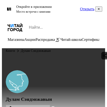
Откройте в приложении
Открыть
Место встречи с книгами
Магазины
Акции
Распродажа
Читай-школа
Сертификаты
П
Книги
Дулам Сэндэнжавын
Дулам Сэндэнжавын