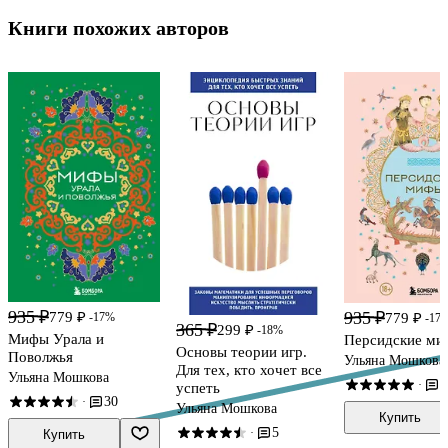
Книги похожих авторов
935 ₽
935 ₽
779 ₽
-17%
779 ₽
-17
365 ₽
299 ₽
-18%
Мифы Урала и
Персидские ми
Основы теории игр.
Поволжья
Ульяна Мошкова
Для тех, кто хочет все
Ульяна Мошкова
7
·
успеть
30
·
Ульяна Мошкова
Купить
5
·
Купить