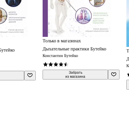
Только в магазинах
Дыхательные практики Бутейко
Бутейко
Т
Константин Бутейко
Д
К
 Забрать

из магазина