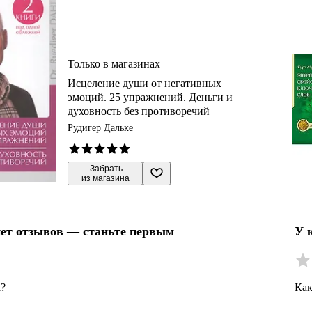
Только в магазинах
Исцеление души от негативных
эмоций. 25 упражнений. Деньги и
духовность без противоречий
Рудигер Дальке
 Забрать

из магазина
нет отзывов — станьте первым
У 
а?
Как