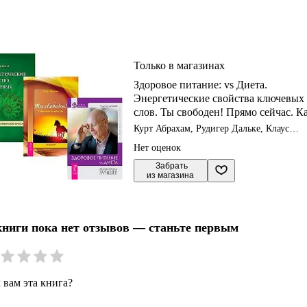
Только в магазинах
Здоровое питание: vs Диета.
Энергетические свойства ключевых
слов. Ты свободен! Прямо сейчас. К
найти себя (комплект из 3 книг)
Курт Абрахам, Рудигер Дальке, Клаус
Штюбен
Нет оценок
 Забрать

из магазина
книги пока нет отзывов — станьте первым
 вам эта книга?