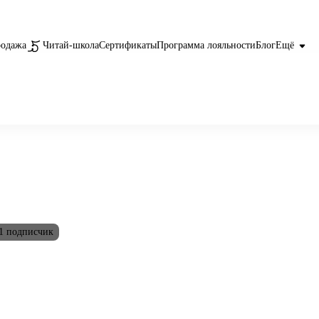
родажа
Читай-школа
Сертификаты
Программа лояльности
Блог
Ещё
1 подписчик