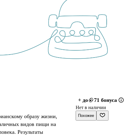
+ до
71 бонуса
Нет в наличии
рианскому образу жизни,
Похожее
азличных видов пищи на
овека. Результаты