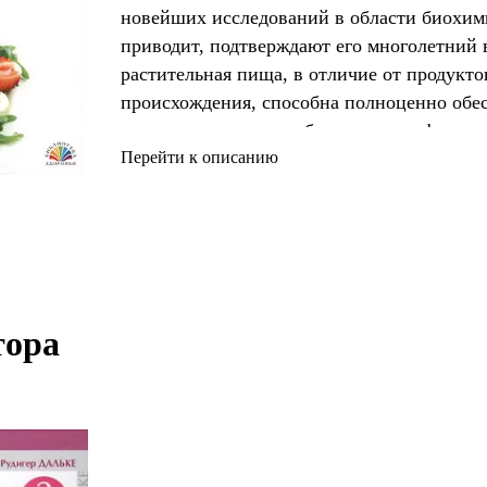
новейших исследований в области биохими
приводит, подтверждают его многолетний 
растительная пища, в отличие от продукт
происхождения, способна полноценно обес
организма в питании без риска для физиче
здоровья. .Вы узнаете, как веганский обр
Перейти к описанию
риск развития остеопороза, диабета, ауто
сосудистых и онкологических заболеваний,
использовать ресурсы собственного орган
ора 