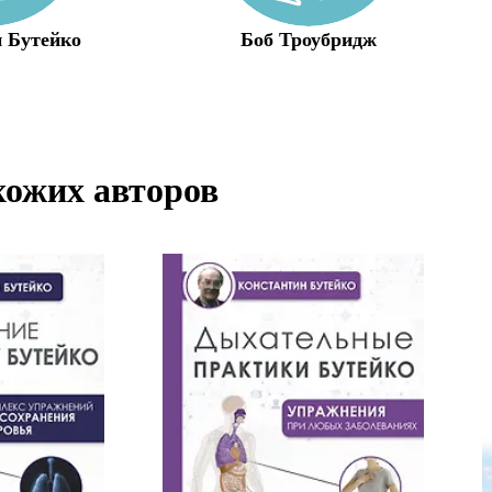
 Бутейко
Боб Троубридж
хожих авторов