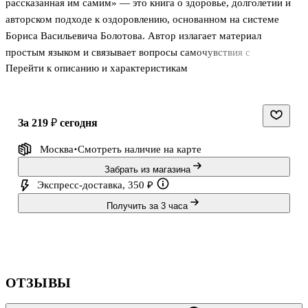
рассказанная им самим» — это книга о здоровье, долголетии и
авторском подходе к оздоровлению, основанном на системе
Бориса Васильевича Болотова. Автор излагает материал
простым языком и связывает вопросы самочувствия с
Перейти к описанию и характеристикам
повседневными привычками, питанием и представлениями о
профилактике. Издание адресовано тем, кто интересуется
народной медициной, очищением организма и способами
внимательнее относиться к своему состоянию. Внутри собраны
за 219 ₽
сегодня
общие принципы, практические рекомендации, рецепты и
Москва
Смотреть наличие
на карте
примеры применения авторской системы.
Забрать из магазина
О чём книга
Экспресс-доставка, 350 ₽
Получить за 3 часа
В основе лежит система «пяти правил здоровья». Автор пишет о
стимуляции выработки желудочного
ОТЗЫВЫ