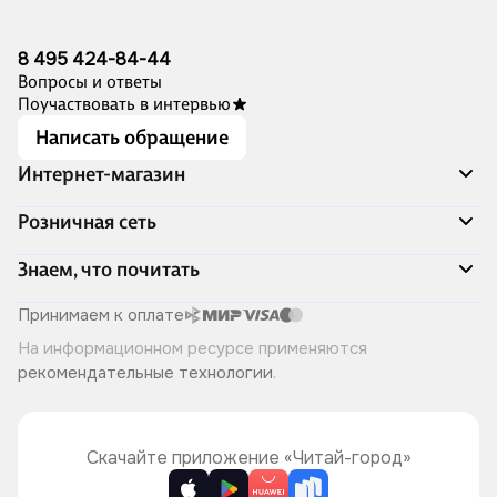
8 495 424-84-44
Вопросы и ответы
Поучаствовать в интервью
Написать обращение
Интернет-магазин
Акции
Розничная сеть
Распродажа
Доставка и оплата
Адреса магазинов
Знаем, что почитать
Программа лояльности
Книжный Дозор
Подарочные сертификаты
О компании
Скоро в продаже
Принимаем к оплате
Правила продажи
Читай-город для бизнеса
Эксклюзивные новинки
На информационном ресурсе применяются
Политика конфиденциальности
Хотите у нас работать?
Лучшие из лучших
рекомендательные технологии
.
Читай-журнал
Книжные циклы
Что ещё почитать?
Скачайте приложение «Читай-город»