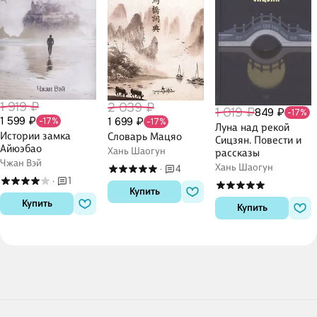
1 919 ₽
2 039 ₽
1 019 ₽
849 ₽
-17%
1 599 ₽
1 699 ₽
-17%
-17%
Луна над рекой
Истории замка
Словарь Мацяо
Сицзян. Повести и
Айюэбао
Хань Шаогун
рассказы
Чжан Вэй
Хань Шаогун
4
·
1
·
Купить
Купить
Купить