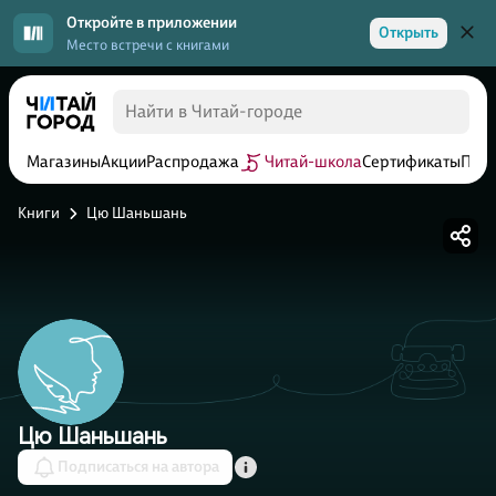
Откройте в приложении
Открыть
Место встречи с книгами
Магазины
Акции
Распродажа
Читай-школа
Сертификаты
Прог
Книги
Цю Шаньшань
Цю Шаньшань
Подписаться на автора