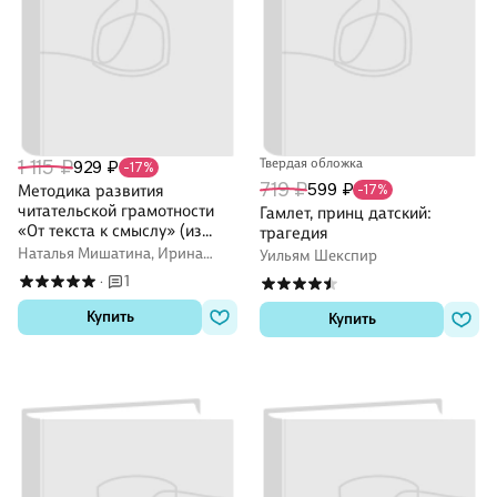
1 115 ₽
Твердая обложка
929 ₽
-17%
719 ₽
599 ₽
Методика развития
-17%
читательской грамотности
Гамлет, принц датский:
«От текста к смыслу» (из
трагедия
опыта работы): учебно-
Наталья Мишатина, Ирина
Уильям Шекспир
методическое пособие
Муштавинская
1
·
Купить
Купить