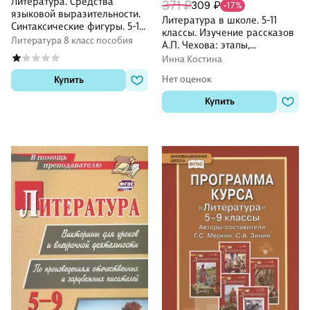
Литература. Средства
371 ₽
309 ₽
-17%
языковой выразительности.
Литература в школе. 5-11
Синтаксические фигуры. 5-11
классы. Изучение рассказов
классы. Таблица-плакат
Литература 8 класс пособия
А.П. Чехова: этапы,
(420х297)
содержание, технологии
Инна Костина
Нет оценок
Купить
Купить