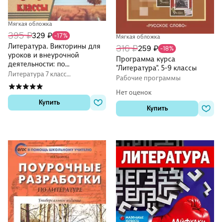
Мягкая обложка
395 ₽
329 ₽
-17%
Мягкая обложка
Литература. Викторины для
316 ₽
259 ₽
-18%
уроков и внеурочной
Программа курса
деятельности: по
"Литература". 5-9 классы
произведениям
Литература 7 класс
Рабочие программы
отечественных и
методические пособия
зарубежных писателей. 5-9
Нет оценок
классы
Купить
Купить