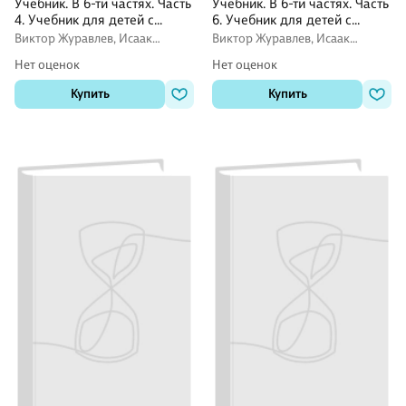
Учебник. В 6-ти частях. Часть
Учебник. В 6-ти частях. Часть
4. Учебник для детей с
6. Учебник для детей с
нарушением зрения
нарушением зрения
Виктор Журавлев, Исаак
Виктор Журавлев, Исаак
Збарский, Валентин Коровин,
Збарский, Валентин Коровин,
Нет оценок
Нет оценок
Вера Коровина
Вера Коровина
Купить
Купить