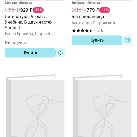
Мягкая обложка
Твердая обложка
1 115 ₽
935 ₽
929 ₽
779 ₽
-17%
-17%
Литература. 9 класс.
Бесприданница
Учебник. В двух частях.
Александр Островский
Часть II
6
·
Елена Ерохина, Георгий
Москвин, Надежда Пуряева
Купить
Нет оценок
Купить