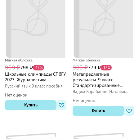
Мягкая обложка
Мягкая обложка
959 ₽
935 ₽
799 ₽
779 ₽
-17%
-17%
Школьные олимпиады СПбГУ
Метапредметные
2023. Журналистика
результаты. 9 класс.
Стандартизированные
Русский язык 9 класс пособия
материалы для оценки
Вадим Барабанов, Наталья
Нет оценок
читательской грамотности. 1-
Богданова, Галина Ковалева
Нет оценок
4 варианты
Купить
Купить