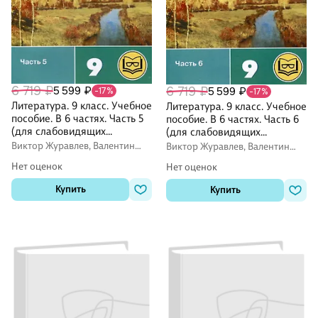
6 719 ₽
5 599 ₽
6 719 ₽
5 599 ₽
-17%
-17%
Литература. 9 класс. Учебное
Литература. 9 класс. Учебное
пособие. В 6 частях. Часть 5
пособие. В 6 частях. Часть 6
(для слабовидящих
(для слабовидящих
обучающихся)
обучающихся)
Виктор Журавлев, Валентин
Виктор Журавлев, Валентин
Коровин, Вера Коровина
Коровин, Вера Коровина
Нет оценок
Нет оценок
Купить
Купить