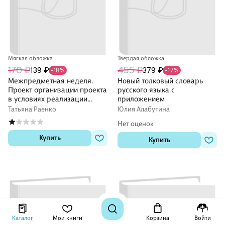
Мягкая обложка
Твердая обложка
170 ₽
455 ₽
139 ₽
379 ₽
-18%
-17%
Межпредметная неделя.
Новый толковый словарь
Проект организации проекта
русского языка с
в условиях реализации
приложением
ФГОС основного общего
Татьяна Раенко
Юлия Алабугина
образования
Нет оценок
Купить
Купить
Каталог
Мои книги
Корзина
Войти