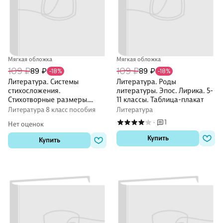
Мягкая обложка
Мягкая обложка
109 ₽
109 ₽
89 ₽
89 ₽
-18%
-18%
Литература. Системы
Литература. Роды
стихосложения.
литературы. Эпос. Лирика. 5-
Стихотворные размеры.
11 классы. Таблица-плакат
Анализ лирического
Литература 8 класс пособия
Литература
произведения. 5-11 классы.
1
·
Нет оценок
Таблица-плакат
Купить
Купить