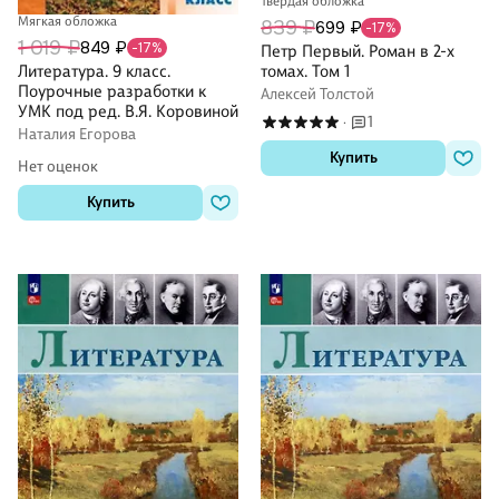
Твердая обложка
Мягкая обложка
839 ₽
699 ₽
-17%
1 019 ₽
849 ₽
-17%
Петр Первый. Роман в 2-х
Литература. 9 класс.
томах. Том 1
Поурочные разработки к
Алексей Толстой
УМК под ред. В.Я. Коровиной
1
·
Наталия Егорова
Купить
Нет оценок
Купить