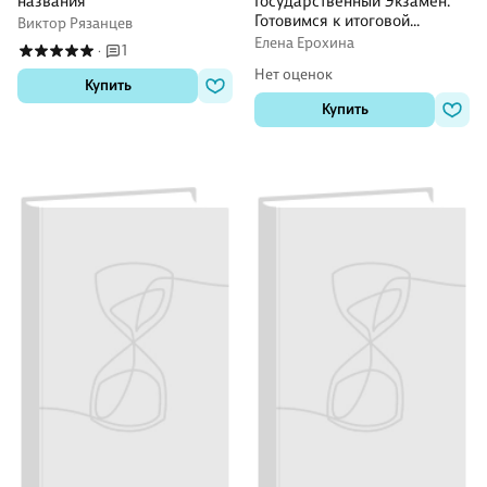
названия
Государственный Экзамен.
Готовимся к итоговой
Виктор Рязанцев
аттестации : учебное
Елена Ерохина
1
·
пособие
Нет оценок
Купить
Купить