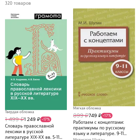
320 товаров
Мягкая обложка
Твердая обложка
899 ₽
749 ₽
-17%
1 499 ₽
1 249 ₽
-17%
Работаем с концептами:
Словарь православной
практикумы по русскому
лексики в русской
языку и литературе. 9-11
литературе XIX-XX вв. 5-11
класс
Мстислав Шутан