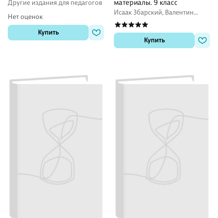
поэзии". Формат А2
материалы. 9 класс
Другие издания для педагогов
Исаак Збарский, Валентин
Нет оценок
Коровин, Вера Коровина
Купить
Купить