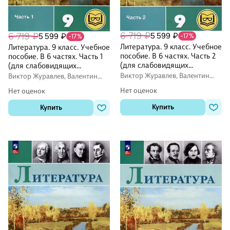
6 719 ₽
5 599 ₽
6 719 ₽
5 599 ₽
-17%
-17%
Литература. 9 класс. Учебное
Литература. 9 класс. Учебное
пособие. В 6 частях. Часть 2
пособие. В 6 частях. Часть 1
(для слабовидящих
(для слабовидящих
обучающихся)
обучающихся)
Виктор Журавлев, Валентин
Виктор Журавлев, Валентин
Коровин, Вера Коровина
Коровин, Вера Коровина
Нет оценок
Нет оценок
Купить
Купить