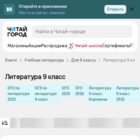
Откройте в приложении
Открыть
Место встречи с книгами
Магазины
Акции
Распродажа
Читай-школа
Сертификаты
Прог
Книги
Учебная литература
Для 9 класса
Литература 9 клас
Литература 9 класс
ОГЭ по
ОГЭ по
ОГЭ
ОГЭ
Литература
Литература
литературе
литературе
2025
2026
9 класс
9 класс
2025
9 класс
Коровина
2025