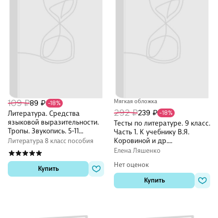
109 ₽
Мягкая обложка
89 ₽
-18%
292 ₽
239 ₽
Литература. Средства
-18%
языковой выразительности.
Тесты по литературе. 9 класс.
Тропы. Звукопись. 5-11
Часть 1. К учебнику В.Я.
классы. Таблица-плакат
Коровиной и др.
Литература 8 класс пособия
(420х297)
"Литература. 9 класс. В двух
Елена Ляшенко
частях" (М.: Просвещение)
Нет оценок
Купить
Купить