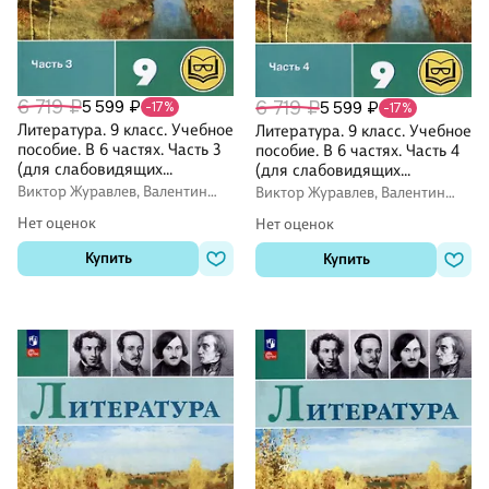
6 719 ₽
5 599 ₽
6 719 ₽
5 599 ₽
-17%
-17%
Литература. 9 класс. Учебное
Литература. 9 класс. Учебное
пособие. В 6 частях. Часть 3
пособие. В 6 частях. Часть 4
(для слабовидящих
(для слабовидящих
обучающихся)
обучающихся)
Виктор Журавлев, Валентин
Виктор Журавлев, Валентин
Коровин, Вера Коровина
Коровин, Вера Коровина
Нет оценок
Нет оценок
Купить
Купить