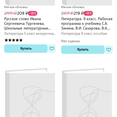
Мягкая обложка
Мягкая обложка
255 ₽
267 ₽
209 ₽
219 ₽
-18%
-18%
Русское слово Ивана
Литература. 9 класс. Рабочая
Сергеевича Тургенева.
программа к учебнику С.А.
Школьные литературные
Зинина, В.И. Сахарова, В.А.
концерты, вечера,
Чалмаева "Литература. 9
Литература 5 класс внеурочная
Литература 9 класс пособия
викторины, конкурс
класс". ФГОС
деятельность
Нет оценок
Купить
Купить