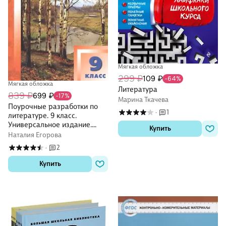
Мягкая обложка
299 ₽
109 ₽
-64%
Мягкая обложка
Литература
839 ₽
699 ₽
-17%
Марина Ткачева
Поурочные разработки по
1
·
литературе. 9 класс.
Универсальное издание.
Купить
Пособие для учителя
Наталия Егорова
2
·
Купить