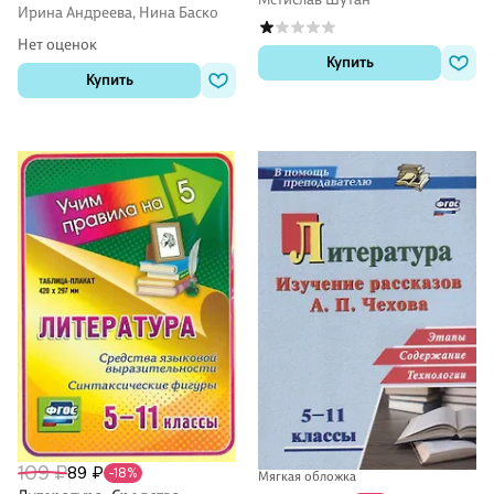
классы
Ирина Андреева, Нина Баско
Нет оценок
Купить
Купить
109 ₽
89 ₽
-18%
Мягкая обложка