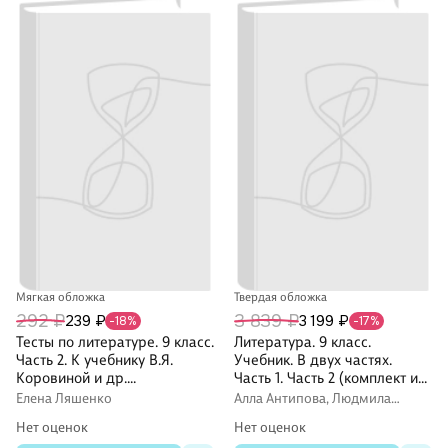
Мягкая обложка
Твердая обложка
292 ₽
3 839 ₽
239 ₽
3 199 ₽
-18%
-17%
Тесты по литературе. 9 класс.
Литература. 9 класс.
Часть 2. К учебнику В.Я.
Учебник. В двух частях.
Коровиной и др.
Часть 1. Часть 2 (комплект из
"Литература. 9 класс. В двух
2 книг)
Елена Ляшенко
Алла Антипова, Людмила
частях" (М.: Просвещение)
Трубина, Виктор Чертов
Нет оценок
Нет оценок