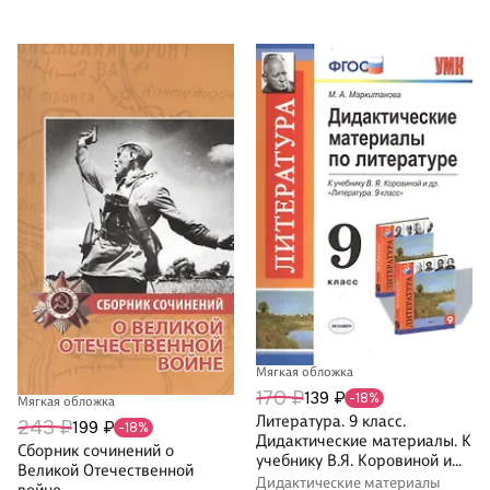
Мягкая обложка
170 ₽
139 ₽
-18%
Мягкая обложка
Литература. 9 класс.
243 ₽
199 ₽
-18%
Дидактические материалы. К
Сборник сочинений о
учебнику В.Я. Коровиной и
Великой Отечественной
др. "Литература. 9 класс"
Дидактические материалы
войне