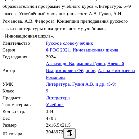
образовательной программе учебного курса «Литература. 5–9
классы. Углублённый уровень» (авт.-сост. А.В. Гулин, А.Н.
Романова, А.В. Фёдоров), Концепции преподавания русского
языка и литературы и входит в систему учебников
«Инновационная школа».
Издательство
Русское слово-учебник
Серия
ФГОС 2021. Инновационная школа
Год издания
2024
Александр Вадимович Гулин
,
Алексей
Автор
Владимирович Фёдоров
,
Алёна Николаевна
Романова
УМК
Литература. Гулин А.В. и др. (5-9)
Класс
9
Предмет
Литература
Тип материала
Учебник
Кол-во стр.
384
Вес
470 г
Размер
2x16.5x21.5
3048972
ID товара