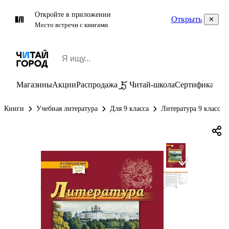
Откройте в приложении
Открыть
Место встречи с книгами
Магазины
Акции
Распродажа
Читай-школа
Сертификаты
П
Книги
Учебная литература
Для 9 класса
Литература 9 класс