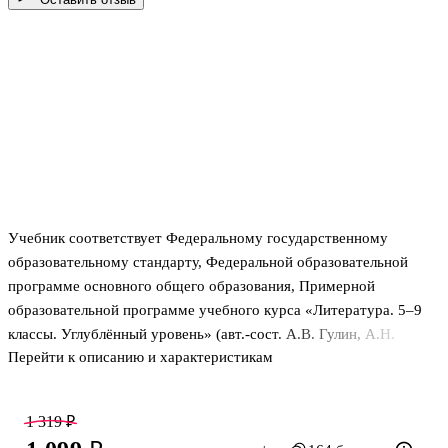
Учебник соответствует Федеральному государственному
образовательному стандарту, Федеральной образовательной
программе основного общего образования, Примерной
образовательной программе учебного курса «Литература. 5–9
классы. Углублённый уровень» (авт.-сост. А.В. Гулин, А.Н.
Перейти к описанию и характеристикам
Романова, А.В. Фёдоров), Концепции преподавания русского
языка и литературы и входит в систему учебников
«Инновационная школа».
1 319 ₽