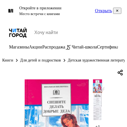
Откройте в приложении
Открыть
Место встречи с книгами
Магазины
Акции
Распродажа
Читай-школа
Сертификаты
П
Книги
Для детей и подростков
Детская художественная литерату
+1