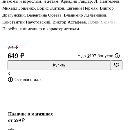
знакомы и взрослым, и детям: Аркадий Гайдар, Л. Пантелеев,
Михаил Зощенко, Борис Житков, Евгений Пермяк, Виктор
Драгунский, Валентина Осеева, Владимир Железников,
Константин Паустовский, Виктор Астафьев, Юрий Яковлев,
Перейти к описанию и характеристикам
Владимир Солоухин. Они дают настоящие уроки нравственности
юным читателям и раскрывают перед ними мир добрых дел. Для
среднего школьного возраста.
779 ₽
649 ₽
+ до
97 бонусов
Купить
3
Осталось мало
Наличие в магазинах
от 599 ₽