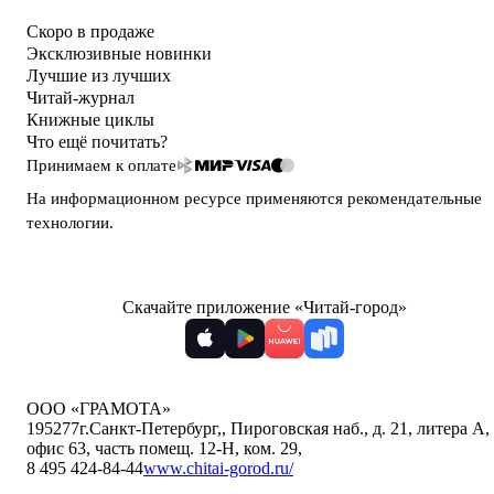
Скоро в продаже
Эксклюзивные новинки
Лучшие из лучших
Читай-журнал
Книжные циклы
Что ещё почитать?
Принимаем к оплате
На информационном ресурсе применяются
рекомендательные
технологии
.
Скачайте приложение «Читай-город»
ООО «ГРАМОТА»
195277
г.Санкт-Петербург,
,
Пироговская наб., д. 21, литера А,
офис 63, часть помещ. 12-Н, ком. 29
,
8 495 424-84-44
www.chitai-gorod.ru/