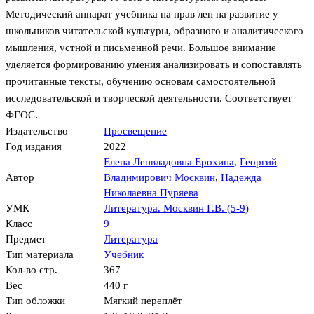
Методический аппарат учебника на прав лен на развитие у
школьников читательской культуры, образного и аналитического
мышления, устной и письменной речи. Большое внимание
уделяется формированию умения анализировать и сопоставлять
прочитанные тексты, обучению основам самостоятельной
исследовательской и творческой деятельности. Соответствует
ФГОС.
Издательство
Просвещение
Год издания
2022
Елена Ленвладовна Ерохина
,
Георгий
Автор
Владимирович Москвин
,
Надежда
Николаевна Пуряева
УМК
Литература. Москвин Г.В. (5-9)
Класс
9
Предмет
Литература
Тип материала
Учебник
Кол-во стр.
367
Вес
440 г
Тип обложки
Мягкий переплёт