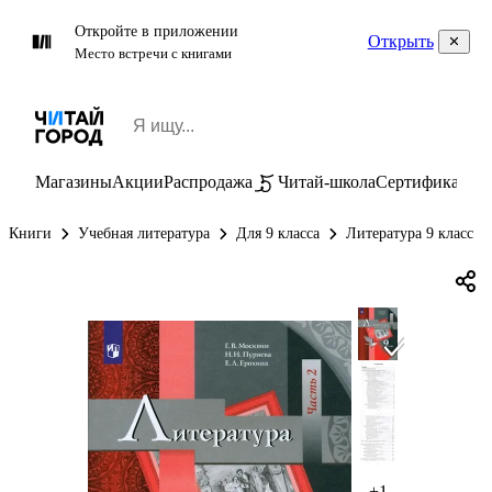
Откройте в приложении
Открыть
Место встречи с книгами
Магазины
Акции
Распродажа
Читай-школа
Сертификаты
П
Книги
Учебная литература
Для 9 класса
Литература 9 класс
+1