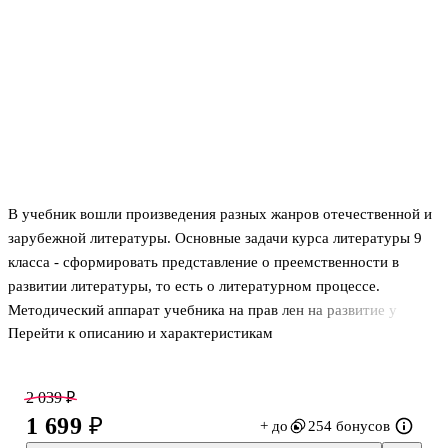
В учебник вошли произведения разных жанров отечественной и
зарубежной литературы. Основные задачи курса литературы 9
класса - сформировать представление о преемственности в
развитии литературы, то есть о литературном процессе.
Методический аппарат учебника на прав лен на развитие у
Перейти к описанию и характеристикам
школьников читательской культуры, образного и аналитического
мышления, устной и письменной речи. Большое внимание
уделяется формированию умения анализировать и сопоставлять
2 039 ₽
прочитанные тексты, обучению основам самостоятельной
1 699 ₽
+ до
254 бонусов
исследовательской и творческой деятельности. Соответствует