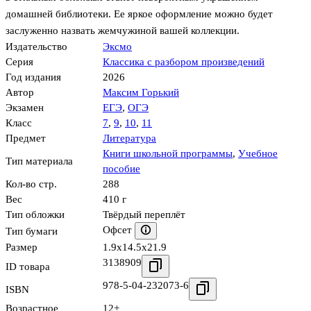
домашней библиотеки. Ее яркое оформление можно будет
заслуженно назвать жемчужиной вашей коллекции.
Издательство
Эксмо
Серия
Классика с разбором произведений
Год издания
2026
Автор
Максим Горький
Экзамен
ЕГЭ
,
ОГЭ
Класс
7
,
9
,
10
,
11
Предмет
Литература
Книги школьной программы
,
Учебное
Тип материала
пособие
Кол-во стр.
288
Вес
410 г
Тип обложки
Твёрдый переплёт
Офсет
Тип бумаги
Размер
1.9x14.5x21.9
3138909
ID товара
978-5-04-232073-6
ISBN
Возрастное
12+