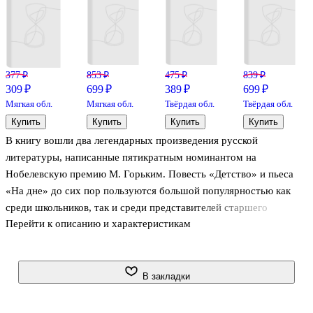
377 ₽
853 ₽
475 ₽
839 ₽
309 ₽
699 ₽
389 ₽
699 ₽
Мягкая обл.
Мягкая обл.
Твёрдая обл.
Твёрдая обл.
Купить
Купить
Купить
Купить
В книгу вошли два легендарных произведения русской
литературы, написанные пятикратным номинантом на
Нобелевскую премию М. Горьким. Повесть «Детство» и пьеса
«На дне» до сих пор пользуются большой популярностью как
среди школьников, так и среди представителей старшего
Перейти к описанию и характеристикам
поколения.
Новое издание этих произведений в невероятном оформлении с
голографической фольгой на обложке станет не только
незаменимым помощником в подготовке к ЕГЭ, ОГЭ, урокам
В закладки
литературы, но и приятным подарком для всех ценителей
классической литературы. В нем вы найдете уникальные