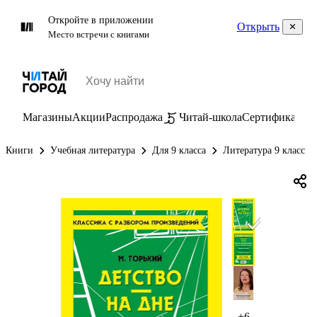
Откройте в приложении
Открыть
Место встречи с книгами
Магазины
Акции
Распродажа
Читай-школа
Сертификаты
П
Книги
Учебная литература
Для 9 класса
Литература 9 класс
+6