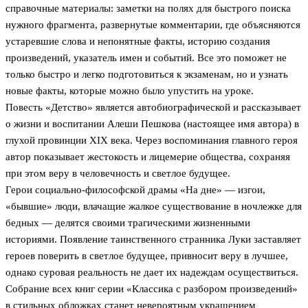
справочные материалы: заметки на полях для быстрого поиска
нужного фрагмента, развернутые комментарии, где объясняются
устаревшие слова и непонятные факты, историю создания
произведений, указатель имен и событий. Все это поможет не
только быстро и легко подготовиться к экзаменам, но и узнать
новые факты, которые можно было упустить на уроке.
Повесть «Детство» является автобиографической и рассказывает
о жизни и воспитании Алеши Пешкова (настоящее имя автора) в
глухой провинции XIX века. Через воспоминания главного героя
автор показывает жестокость и лицемерие общества, сохраняя
при этом веру в человечность и светлое будущее.
Герои социально-философской драмы «На дне» — изгои,
«бывшие» люди, влачащие жалкое существование в ночлежке для
бедных — делятся своими трагическими жизненными
историями. Появление таинственного странника Луки заставляет
героев поверить в светлое будущее, привносит веру в лучшее,
однако суровая реальность не дает их надеждам осуществиться.
Собрание всех книг серии «Классика с разбором произведений»
в стильных обложках станет невероятным украшением