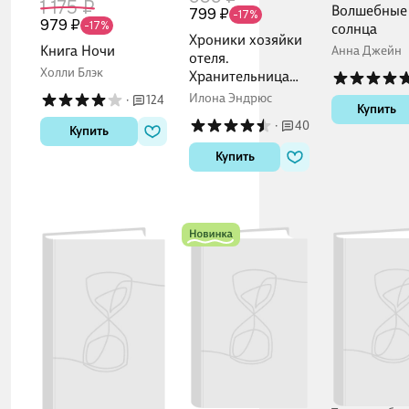
1 175 ₽
Волшебные
799 ₽
-17%
979 ₽
-17%
солнца
Хроники хозяйки
Книга Ночи
Анна Джейн
отеля.
Холли Блэк
Хранительница
врат (#1)
Илона Эндрюс
·
124
Купить
·
40
Купить
Купить