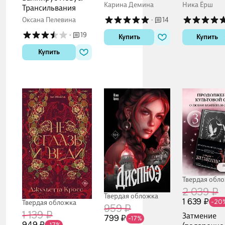
Карина Демина
Ника Ёрш
Трансильвания
Оксана Пелевина
·
14
·
19
Купить
Купить
Купить
Твердая обл
2 039 ₽
Твердая обложка
1 639 ₽
-20
Твердая обложка
959 ₽
1 139 ₽
Затмение
799 ₽
-17%
949 ₽