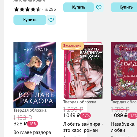
Антонина Крейн
Купить
Купить
·
296
Купить
Твердая обложка
Твердая обл
1 259 ₽
1 319 ₽
Твердая обложка
1 049 ₽
1 099 ₽
-17%
-17
1 133 ₽
929 ₽
Любить вампира -
Незабудка.
-18%
это хаос: роман
любви
Во главе раздора