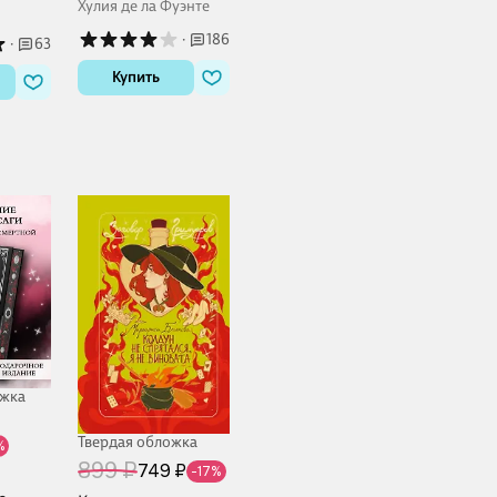
Хулия де ла Фуэнте
·
186
·
63
Купить
ожка
Твердая обложка
%
899 ₽
749 ₽
-17%