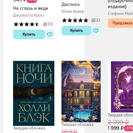
-17%
(подарочно
Диспноэ
издание)
Не сглазь и веди
Юлия Арвер
Стефани Май
Джульетта Кросс
·
33
Предзаказ
·
172
Купить
Купить
Твердая обл
2 399 ₽
Твердая обложка
1 999 ₽
Твердая обложка
-17
959 ₽