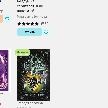
е
Колдун не
спрятался, я не
виновата!
ер
Маргарита Блинова
·
30
Купить
ожка
Твердая обложка
%