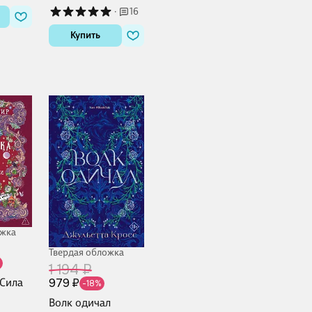
Завойчинская
·
16
Купить
ожка
Твердая обложка
%
1 194 ₽
979 ₽
 Сила
-18%
Волк одичал