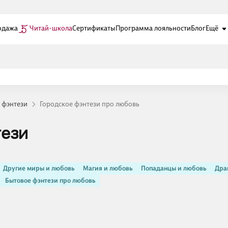
одажа
Читай-школа
Сертификаты
Программа лояльности
Блог
Ещё
 фэнтези
Городское фэнтези про любовь
тези
Другие миры и любовь
Магия и любовь
Попаданцы и любовь
Дра
Бытовое фэнтези про любовь