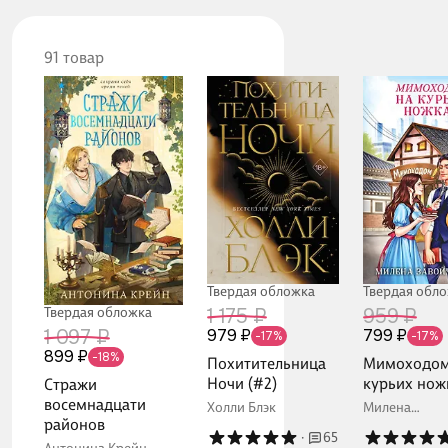
91 товар
Твердая обл
Твердая обложка
959 ₽
Твердая обложка
1 175 ₽
799 ₽
1 097 ₽
979 ₽
-17%
-17%
899 ₽
-18%
Мимоходом
Похитительница
курьих нож
Ночи (#2)
Стражи
восемнадцати
Милена
Холли Блэк
Завойчинска
районов
·
65