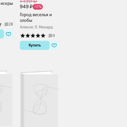
1 139 ₽
 искры
949 ₽
-17%
Город веселья и
злобы
·
28
Алексис Л. Менард
·
4
Купить