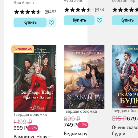
Аура Хейс
Керстин Гир
Лия Арден
·
54
·
482
Купить
Купить
Купить
Твердая обл
Твердая обложка
Твердая обложка
815 ₽
899 ₽
679 
1 199 ₽
749 ₽
-17%
Очень сказ
999 ₽
-17%
Ведьмы.ру
будни
Вампирус Новус: