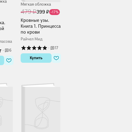
ожка
Мягкая обложка
479 ₽
399 ₽
-17%
Кровные узы.
ка.
Книга 1. Принцесса
ой
по крови
Райчел Мид
ласова
·
17
·
6
Купить