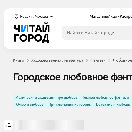
Россия, Москва
Магазины
Акции
Распр
Книги
Художественная литература
Фэнтези
Любовное
Городское любовное фэн
Магические академии про любовь
Тёмное любовное фэнтези
Юмор и любовь
Приключения и любовь
Детектив и любовь
Показать ещё