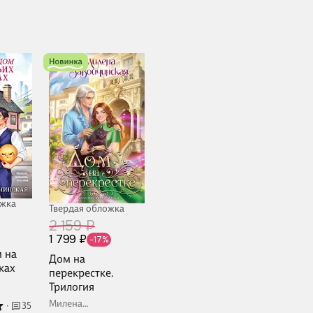
ожка
Твердая обложка
2 159 ₽
1 799 ₽
-17%
 на
Дом на
ках
перекрестке.
Трилогия
я
Милена
·
35