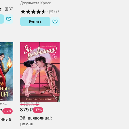
Джульетта Кросс
·
37
·
277
Купить
1 055 ₽
ожка
879 ₽
-17%
₽
-17%
Эй, дьяволица!:
очные
роман