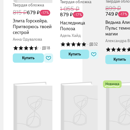
Твердая обл
Твердая обложка
Твердая обложка
899 ₽
1 055 ₽
815 ₽
679 ₽
-17%
749 ₽
879 ₽
-17%
-17%
Элита Горскейра.
Ведьма Али
Наследница
Притворюсь твоей
Пульс темн
Полоза
сестрой
магии
Адель Хайд
Анна Одувалова
Александра В
·
32
·
18
Купить
Купить
Купить