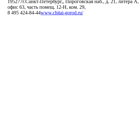
195277
г.Санкт-Петербург,
,
Пироговская наб., д. 21, литера А,
офис 63, часть помещ. 12-Н, ком. 29
,
8 495 424-84-44
www.chitai-gorod.ru/