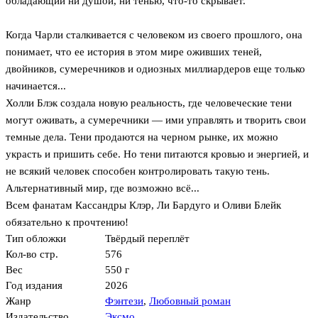
обладающий ни душой, ни тенью, что-то скрывает.
Когда Чарли сталкивается с человеком из своего прошлого, она
понимает, что ее история в этом мире оживших теней,
двойников, сумеречников и одиозных миллиардеров еще только
начинается...
Холли Блэк создала новую реальность, где человеческие тени
могут оживать, а сумеречники — ими управлять и творить свои
темные дела. Тени продаются на черном рынке, их можно
украсть и пришить себе. Но тени питаются кровью и энергией, и
не всякий человек способен контролировать такую тень.
Альтернативный мир, где возможно всё...
Всем фанатам Кассандры Клэр, Ли Бардуго и Оливи Блейк
обязательно к прочтению!
Тип обложки
Твёрдый переплёт
Кол-во стр.
576
Вес
550 г
Год издания
2026
Жанр
Фэнтези
,
Любовный роман
Издательство
Эксмо