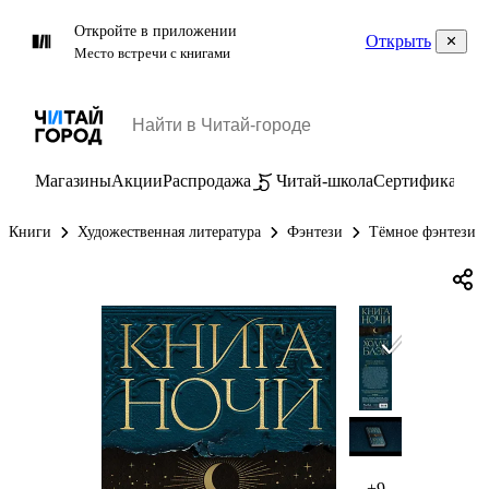
Откройте в приложении
Открыть
Место встречи с книгами
Магазины
Акции
Распродажа
Читай-школа
Сертификаты
П
Книги
Художественная литература
Фэнтези
Тёмное фэнтези
+9