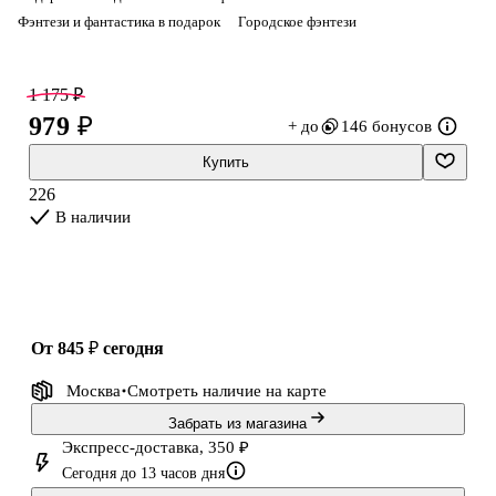
Фэнтези и фантастика в подарок
Городское фэнтези
порвать с темным миром незаконной магии. Уже не говоря о
том, что ее сестра, Поузи, отчаянно пытается получить
магическую силу, а ее парень Винс, по-видимому, не
1 175 ₽
обладающий ни душой, ни тенью, что-то скрывает.
979 ₽
+ до
146 бонусов
Когда Чарли сталкивается с человеком из своего прошлого, она
Купить
понимает, что ее история в это
226
В наличии
от 845 ₽
сегодня
Москва
Смотреть наличие
на карте
Забрать из магазина
Экспресс-доставка, 350 ₽
Сегодня до 13 часов дня