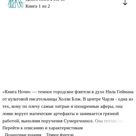
Книга 1 из 2
«Книга Ночи» — темное городское фэнтези в духе Нила Геймана
от культовой писательницы Холли Блэк. В центре Чарли - одна из
тех, кому по плечу самые хитрые и изощренные аферы, она
ловко ворует магические артефакты и занимается грязной
работой, выполняя поручения Сумеречников. Она готова на
Перейти к описанию и характеристикам
многое, чтобы помочь сестре и своему парню.
Подарочные издания
Тёмное фэнтези
Чарли теперь живет новой жизнью. Однако не так просто