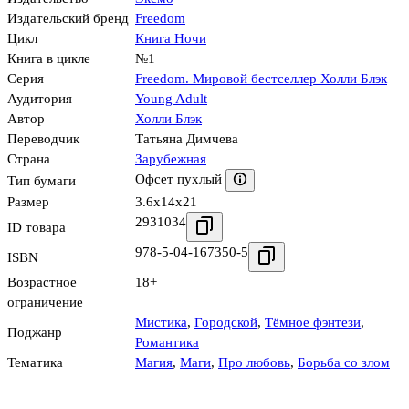
Издательский бренд
Freedom
Цикл
Книга Ночи
Книга в цикле
№1
Серия
Freedom. Мировой бестселлер Холли Блэк
Аудитория
Young Adult
Автор
Холли Блэк
Переводчик
Татьяна Димчева
Страна
Зарубежная
Офсет пухлый
Тип бумаги
Размер
3.6x14x21
2931034
ID товара
978-5-04-167350-5
ISBN
Возрастное
18+
ограничение
Мистика
,
Городской
,
Тёмное фэнтези
,
Поджанр
Романтика
Тематика
Магия
,
Маги
,
Про любовь
,
Борьба со злом