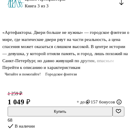
Книга 3 из 3
«Артефакторы. Двери больше не нужны» — городское фэнтези о
мире, где магические двери рвут на части реальность, а цена
спасения может оказаться слишком высокой. В центре истории
— девушка, у которой отняли память, и город, лишь похожий на
Санкт-Петербург, но давно живущий по другим, опасным
Перейти к описанию и характеристикам
законам. Здесь охота за артефактами давно перестала быть
Читайте и помогайте!
Городское фэнтези
игрой, а каждое новое открытие двери приносит разрушение и
жертвы. Это завершающая часть цикла «Артефакторы», в
которой борьба за город соединяется с попыткой вернуть себя,
1 259 ₽
когда даже самые близкие люди становятся чужими.
1 049 ₽
+ до
157 бонусов
О чём книга
Купить
68
Пока город трещит под натиском призрачных дверей, Гудвин
В наличии
начинает свою последнюю партию и втягивает в неё