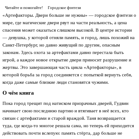
Читайте и помогайте!
Городское фэнтези
«Артефакторы. Двери больше не нужны» — городское фэнтези о
мире, где магические двери рвут на части реальность, а цена
спасения может оказаться слишком высокой. В центре истории
— девушка, у которой отняли память, и город, лишь похожий на
Санкт-Петербург, но давно живущий по другим, опасным
законам. Здесь охота за артефактами давно перестала быть
игрой, а каждое новое открытие двери приносит разрушение и
жертвы. Это завершающая часть цикла «Артефакторы», в
которой борьба за город соединяется с попыткой вернуть себя,
когда даже самые близкие люди становятся чужими.
О чём книга
Пока город трещит под натиском призрачных дверей, Гудвин
начинает свою последнюю партию и втягивает в неё всех, кто
связан с артефактами и старой враждой. Таня возвращается
туда, где когда-то многое решала сама, но теперь ей приходится
действовать почти вслепую: память стёрта, дар больше не