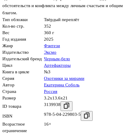
обстоятельств и конфликта между личным счастьем и общим
благом.
Тип обложки
Твёрдый переплёт
Кол-во стр.
352
Вес
360 г
Год издания
2025
Жанр
Фэнтези
Издательство
Эксмо
Издательский бренд
Черным-бело
Цикл
Артефакторы
Книга в цикле
№3
Серия
Охотники за мирами
Автор
Екатерина Соболь
Страна
Россия
Размер
3.2x13.6x21
3139938
ID товара
978-5-04-229803-5
ISBN
Возрастное
16+
ограничение