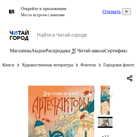
Откройте в приложении
Открыть
Место встречи с книгами
Магазины
Акции
Распродажа
Читай-школа
Сертификаты
П
Книги
Художественная литература
Фэнтези
Городское фэнтез
+11