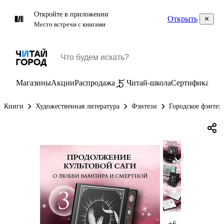
Откройте в приложении
Открыть
Место встречи с книгами
Магазины
Акции
Распродажа
Читай-школа
Сертификаты
П
Книги
Художественная литература
Фэнтези
Городское фэнтез
+6