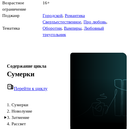
Возрастное
16+
ограничение
Поджанр
Городской
,
Романтика
Сверхъестественное
,
Про любовь
,
Тематика
Оборотни
,
Вампиры
,
Любовный
треугольник
Содержание цикла
Сумерки
Перейти к циклу
1. Сумерки
2. Новолуние
3. Затмение
4. Рассвет