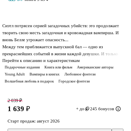
Сиэтл потрясен серией загадочных убийств: это продолжает
творить свою месть загадочная и кровожадная вампирша. И
вновь Белле угрожает опасность...
Между тем приближается выпускной бал — одно из
прекраснейших событий в жизни каждой девушки. И только
Перейти к описанию и характеристикам
Белле этот день сулит не радость, а лишь необходимость
Подарочные издания
Книга или фильм
Американские авторы
ответить на главный вопрос: предпочтет ли она бессмертие с
Young Adult
Вампиры в книгах
Любовное фэнтези
Эдвардом самой жизни?
Волшебная любовь в подарок
Городское фэнтези
Не лучшее время, чтобы сделать еще один важный выбор —
между любовью к Эдварду и дружбой с Джейкобом.
Ведь любой ее выбор может заново разжечь древнюю вражду
2 039 ₽
между "ночными охотниками" и их исконными врагами —
1 639 ₽
+ до
245 бонусов
оборотнями…
Старт продаж:
август 2026