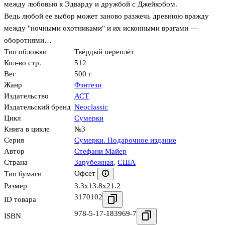
между любовью к Эдварду и дружбой с Джейкобом.
Ведь любой ее выбор может заново разжечь древнюю вражду
между "ночными охотниками" и их исконными врагами —
оборотнями…
Тип обложки
Твёрдый переплёт
Кол-во стр.
512
Вес
500 г
Жанр
Фэнтези
Издательство
АСТ
Издательский бренд
Neoclassic
Цикл
Сумерки
Книга в цикле
№3
Серия
Сумерки. Подарочное издание
Автор
Стефани Майер
Страна
Зарубежная
,
США
Офсет
Тип бумаги
Размер
3.3x13.8x21.2
3170102
ID товара
978-5-17-183969-7
ISBN