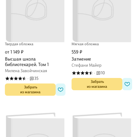
Твердая обложка
Мягкая обложка
от 1 149 ₽
559 ₽
Высшая школа
Затмение
библиотекарей. Том 1
Стефани Майер
Милена Завойчинская
10
·
35
·
 Забрать

из магазина
 Забрать

из магазина