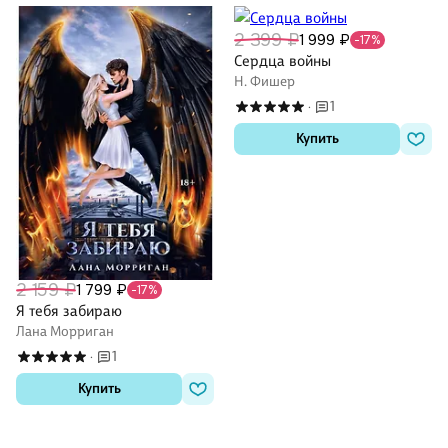
2 399 ₽
1 999 ₽
-17%
Сердца войны
Н. Фишер
1
·
Купить
2 159 ₽
1 799 ₽
-17%
Я тебя забираю
Лана Морриган
1
·
Купить