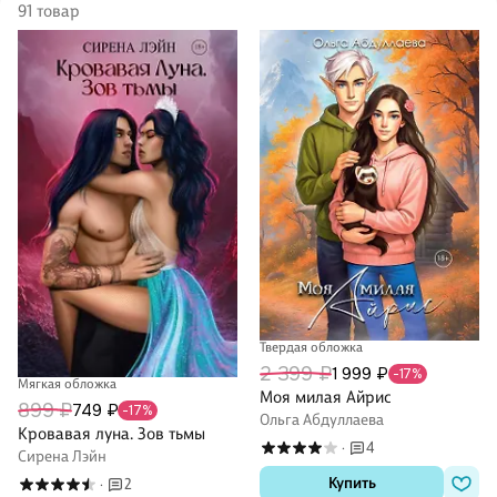
91 товар
Твердая обложка
2 399 ₽
1 999 ₽
-17%
Мягкая обложка
Моя милая Айрис
899 ₽
749 ₽
-17%
Ольга Абдуллаева
Кровавая луна. Зов тьмы
4
·
Сирена Лэйн
Купить
2
·