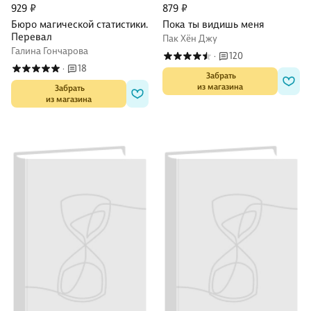
929 ₽
879 ₽
Бюро магической статистики.
Пока ты видишь меня
Перевал
Пак Хён Джу
Галина Гончарова
120
·
18
·
 Забрать

из магазина
 Забрать

из магазина