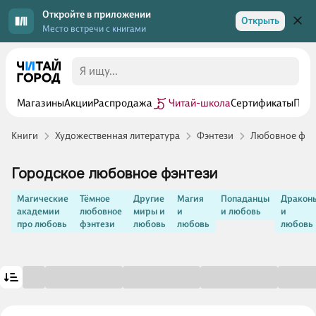
Откройте в приложении
Открыть
Место встречи с книгами
Магазины
Акции
Распродажа
Читай-школа
Сертификаты
Прог
Книги
Художественная литература
Фэнтези
Любовное фэн
Городское любовное фэнтези
Магические
Тёмное
Другие
Магия
Попаданцы
Дракон
академии
любовное
миры и
и
и любовь
и
про любовь
фэнтези
любовь
любовь
любовь