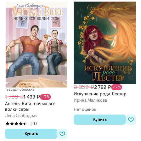
3 359 ₽
2 799 ₽
-17%
Твердая обложка
Искупление рода Лестер
1 799 ₽
1 499 ₽
-17%
Ирина Маликова
Ангелы Вита: ночью все
волки серы
Нет оценок
Лена Свободная
Купить
3
·
Купить