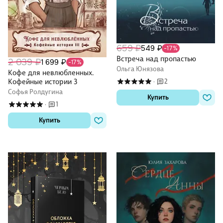
659 ₽
549 ₽
-17%
Встреча над пропастью
2 039 ₽
1 699 ₽
-17%
Ольга Юнязова
Кофе для невлюбленных.
Кофейные истории 3
2
·
Софья Ролдугина
Купить
1
·
Купить