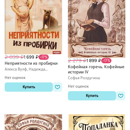
2 039 ₽
1 699 ₽
-17%
2 279 ₽
1 899 ₽
-17%
Неприятности из пробирки
Кофейная горечь. Кофейные
Алекса Вулф, Надежда
истории IV
Олешкевич
Нет оценок
Софья Ролдугина
Нет оценок
Купить
Купить