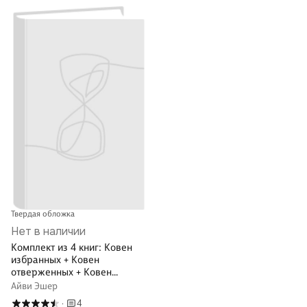
Твердая обложка
Нет в наличии
Комплект из 4 книг: Ковен
избранных + Ковен
отверженных + Ковен
сломленных + Ковен
Айви Эшер
возрожденных
4
·