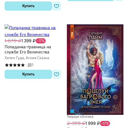
Купить
1 679 ₽
1 399 ₽
-17%
Попаданка-травница на
службе Его Величества
Хелен Гуда, Агния Сказка
1
·
Купить
Твердая обложка
2 399 ₽
1 999 ₽
-17%