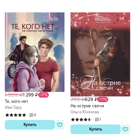
1 559 ₽
1 299 ₽
-17%
755 ₽
629 ₽
-17%
Те, кого нет
На острие свечи
Иви Тару
Ольга Юнязова
4
·
1
·
Купить
Купить