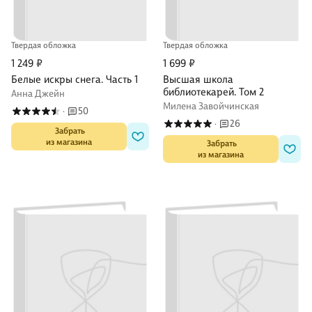
Твердая обложка
Твердая обложка
1 249 ₽
1 699 ₽
Белые искры снега. Часть 1
Высшая школа
библиотекарей. Том 2
Анна Джейн
Милена Завойчинская
50
·
26
·
 Забрать

из магазина
 Забрать

из магазина