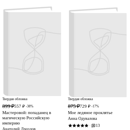
Твердая обложка
Твердая обложка
899 ₽
875 ₽
557 ₽
729 ₽
-38%
-17%
Мастеровой: попаданец в
Мое ледяное проклятье
магическую Российскую
Анна Одувалова
империю
13
·
Анатолий Дроздов