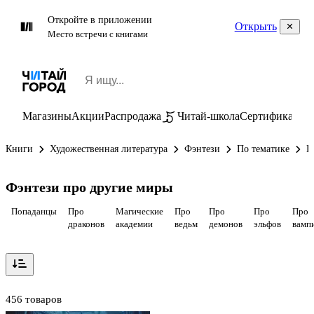
Откройте в приложении
Открыть
Место встречи с книгами
Магазины
Акции
Распродажа
Читай-школа
Сертификаты
П
Книги
Художественная литература
Фэнтези
По тематике
П
Фэнтези про другие миры
Попаданцы
Про
Магические
Про
Про
Про
Про
драконов
академии
ведьм
демонов
эльфов
вамп
456 товаров