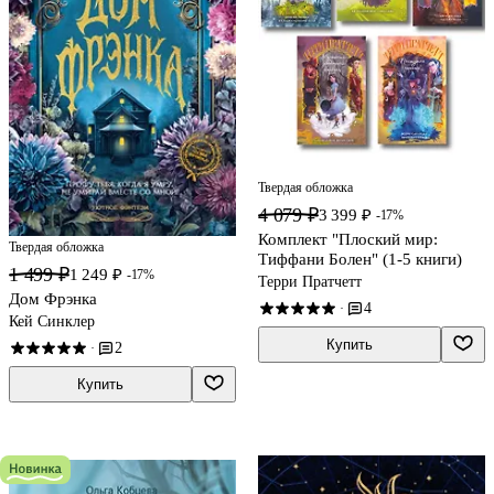
Твердая обложка
4 079 ₽
3 399 ₽
-17%
Комплект "Плоский мир:
Твердая обложка
Тиффани Болен" (1-5 книги)
1 499 ₽
1 249 ₽
-17%
Терри Пратчетт
Дом Фрэнка
4
·
Кей Синклер
Купить
2
·
Купить