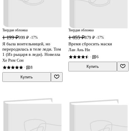
Твердая обложка
Твердая обложка
1 199 ₽
1 055 ₽
999 ₽
879 ₽
-17%
-17%
Я была воительницей, но
Время сбросить маски
переродилась в теле леди. Том
Лан Ань Ни
1 (Из рыцаря в леди). Новелла
6
·
Хе Рим Сон
Купить
8
·
Купить