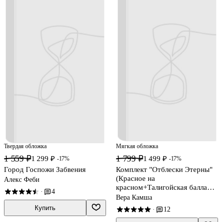
Твердая обложка
Мягкая обложка
1 559 ₽
1 799 ₽
1 299 ₽
1 499 ₽
-17%
-17%
Город Госпожи Забвения
Комплект "Отблески Этерны"
(Красное на
Алекс Феби
красном+Талигойская баллада.
4
·
Пламя Этерны)
Вера Камша
Купить
12
·