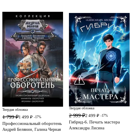
Твердая обложка
Твердая обложка
2 999 ₽
2 499 ₽
-17%
1 799 ₽
1 499 ₽
-17%
Гибрид-6. Печать мастера
Профессиональный оборотень
Александра Лисина
Андрей Белянин, Галина Черная