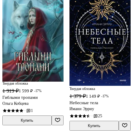
Твердая обложка
Твердая обложка
1 919 ₽
1 599 ₽
-17%
1 379 ₽
1 149 ₽
-17%
Гиблыми тропами
Небесные тела
Ольга Кобцева
Имани Эрриу
1
·
25
·
Купить
Купить