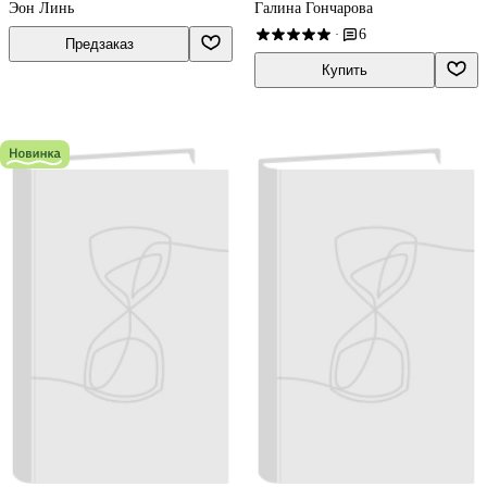
Эон Линь
Галина Гончарова
6
·
Предзаказ
Купить