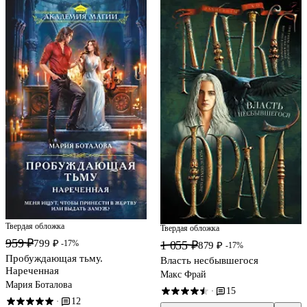
Твердая обложка
Твердая обложка
959 ₽
799 ₽
-17%
1 055 ₽
879 ₽
-17%
Пробуждающая тьму.
Власть несбывшегося
Нареченная
Макс Фрай
Мария Боталова
15
·
12
·