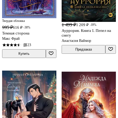
Твердая обложка
1 499 ₽
1 209 ₽
-19%
995 ₽
616 ₽
-38%
Ауррория. Книга I. Пепел на
Темная сторона
снегу
Макс Фрай
Анастасия Ваймор
23
·
Предзаказ
Купить