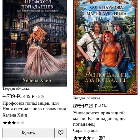
Твердая обложка
1 739 ₽
1 449 ₽
-17%
Твердая обложка
Профсоюз попаданцев, или
875 ₽
729 ₽
-17%
Няня специального назначения
Университет прикладной
Хелена Хайд
магии. Раз попаданец, два
попаданец
Сора Наумова
Купить
2
·