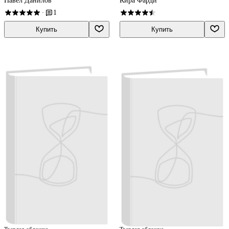
Павел Данилов
Кира Фарди
1
·
Купить
Купить