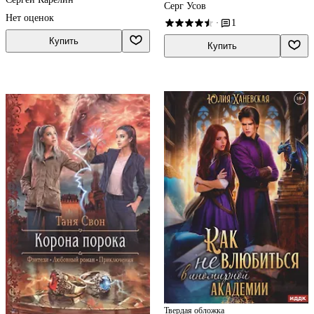
Серг Усов
Нет оценок
1
·
Купить
Купить
Твердая обложка