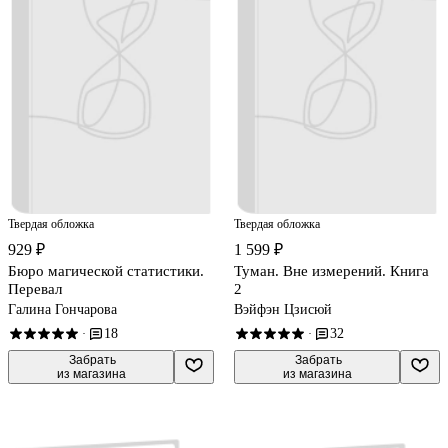
Твердая обложка
Твердая обложка
929 ₽
1 599 ₽
Бюро магической статистики.
Туман. Вне измерений. Книга
Перевал
2
Галина Гончарова
Вэйфэн Цзисюй
18
32
·
·
 Забрать

 Забрать

из магазина
из магазина