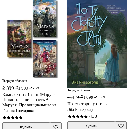
Твердая обложка
2 399 ₽
1 999 ₽
-17%
Твердая обложка
Комплект из 3 книг (Маруся.
1 319 ₽
1 099 ₽
-17%
Попасть — не напасть +
По ту сторону стены
Маруся. Провинциальные игры
Эйа Риверголд
+ Маруся. Столичные игры)
Галина Гончарова
3
·
Купить
Купить