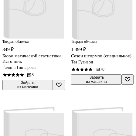
Твердая обложка
Твердая обложка
849 ₽
1 399 ₽
Бюро магической статистики.
Сезон штормов (специальное)
Источник
Теа Гуанзон
Галина Гончарова
78
·
8
·
 Забрать

из магазина
 Забрать

из магазина