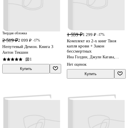
Твердая обложка
1 559 ₽
1 299 ₽
-17%
2 519 ₽
2 099 ₽
-17%
Комплект из 2-х книг Твоя
капля крови + Закон
Непутевый Демон. Книга 3
бессмертных
Антон Текшин
Ина Голдин, Джули Кагава,
1
·
Гертруда Пента
Нет оценок
Купить
Купить