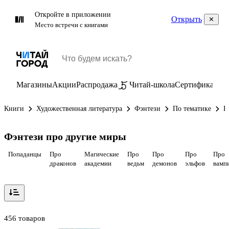
Откройте в приложении
Открыть
Место встречи с книгами
Магазины
Акции
Распродажа
Читай-школа
Сертификаты
П
Книги
Художественная литература
Фэнтези
По тематике
П
Фэнтези про другие миры
Попаданцы
Про
Магические
Про
Про
Про
Про
драконов
академии
ведьм
демонов
эльфов
вамп
456 товаров