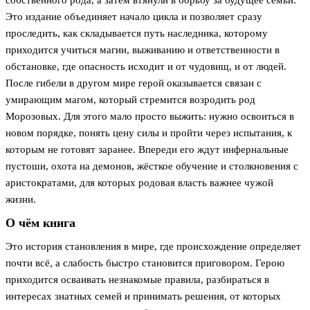
собственного рода, а затем втянули в борьбу за будущее семьи.
Это издание объединяет начало цикла и позволяет сразу
проследить, как складывается путь наследника, которому
приходится учиться магии, выживанию и ответственности в
обстановке, где опасность исходит и от чудовищ, и от людей.
После гибели в другом мире герой оказывается связан с
умирающим магом, который стремится возродить род
Морозовых. Для этого мало просто выжить: нужно освоиться в
новом порядке, понять цену силы и пройти через испытания, к
которым не готовят заранее. Впереди его ждут инфернальные
пустоши, охота на демонов, жёсткое обучение и столкновения с
аристократами, для которых родовая власть важнее чужой
жизни.
О чём книга
Это история становления в мире, где происхождение определяет
почти всё, а слабость быстро становится приговором. Герою
приходится осваивать незнакомые правила, разбираться в
интересах знатных семей и принимать решения, от которых