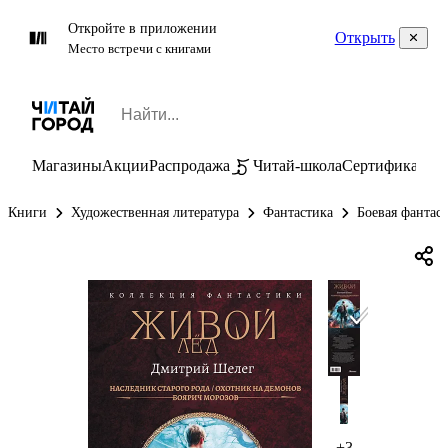
Откройте в приложении
Открыть
Место встречи с книгами
Магазины
Акции
Распродажа
Читай-школа
Сертификаты
П
Книги
Художественная литература
Фантастика
Боевая фантас
+3