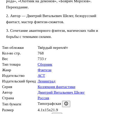
рода», «Охотник на демонов», «Боярич Морозов».
Переиздание.
2. Автор — Дмитрий Витальевич Шелег, белорусский
фантаст, мастер фэнтези-сюжетов.
3. Сочетание авантюрного фэнтези, магических тайн и
борьбы с темными силами.
Тип обложки
Твёрдый переплёт
Кол-во стр.
768
Вес
733 г
Тип товара
Сборник
Жанр
Фэнтези
Издательство
АСТ
Издательский бренд
Ленинград
Серия
Коллекция фантастики
Автор
Дмитрий Витальевич Шелег
Страна
Россия
Типографская
Тип бумаги
Размер
4.1x15x21.9