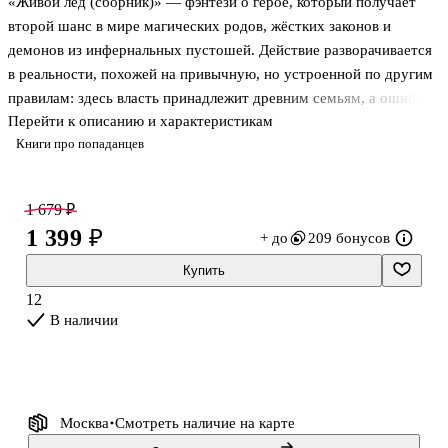
«Живой лёд (сборник)» — фэнтези о герое, который получает
второй шанс в мире магических родов, жёстких законов и
демонов из инфернальных пустошей. Действие разворачивается
в реальности, похожей на привычную, но устроенной по другим
правилам: здесь власть принадлежит древним семьям, а ошибка
Перейти к описанию и характеристикам
в происхождении или уровне дара может стоить жизни. В центре
Книги про попаданцев
сюжета — Иван Морозов, которого сочли бесполезным для
собственного рода, а затем втянули в борьбу за будущее семьи.
Это издание объединяет начало цикла и позволяет сразу
1 679 ₽
проследить, как складывается путь наследника, которому
1 399 ₽
+ до
209 бонусов
приходится учиться магии, выживанию и ответственности в
обстановке, где опасность исходит и от чудовищ, и от людей.
Купить
По
12
В наличии
Москва
Смотреть наличие
на карте