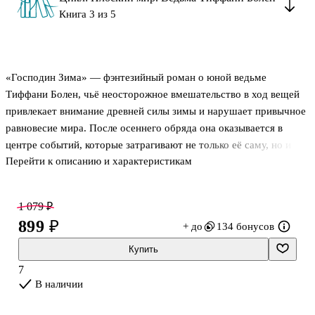
Книга 3 из 5
«Господин Зима» — фэнтезийный роман о юной ведьме
Тиффани Болен, чьё неосторожное вмешательство в ход вещей
привлекает внимание древней силы зимы и нарушает привычное
равновесие мира. После осеннего обряда она оказывается в
центре событий, которые затрагивают не только её саму, но и
Перейти к описанию и характеристикам
окружающих. Древний дух холода начинает вторгаться в
человеческую жизнь со своей логикой — щедрой, холодной и
беспощадной. Пока ведьмы ищут способ справиться с
1 079 ₽
последствиями, героиня учится не прятаться за чужими
899 ₽
+ до
134 бонусов
советами и принимать ответственность за собственный выбор. В
романе есть снег, магия, странные дары, опасные ошибки и
Купить
постоянное ощущение, что весна может не прийти.
7
В наличии
Главные герои