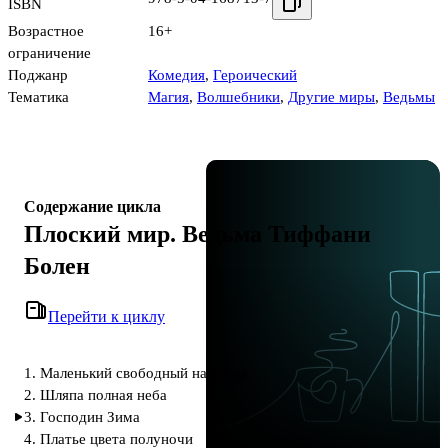
ISBN
Возрастное
16+
ограничение
Поджанр
Комедия
,
Героический
Тематика
Магия
,
Волшебники
,
Другие миры
,
Ведьмы
Содержание цикла
Плоский мир. Ведьма Тиффани
Болен
Перейти к циклу
1. Маленький свободный народец
2. Шляпа полная неба
3. Господин Зима
4. Платье цвета полуночи