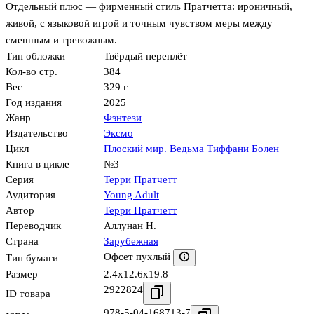
Отдельный плюс — фирменный стиль Пратчетта: ироничный,
живой, с языковой игрой и точным чувством меры между
смешным и тревожным.
Тип обложки
Твёрдый переплёт
Кол-во стр.
384
Вес
329 г
Год издания
2025
Жанр
Фэнтези
Издательство
Эксмо
Цикл
Плоский мир. Ведьма Тиффани Болен
Книга в цикле
№3
Серия
Терри Пратчетт
Аудитория
Young Adult
Автор
Терри Пратчетт
Переводчик
Аллунан Н.
Страна
Зарубежная
Офсет пухлый
Тип бумаги
Размер
2.4x12.6x19.8
2922824
ID товара
978-5-04-168713-7