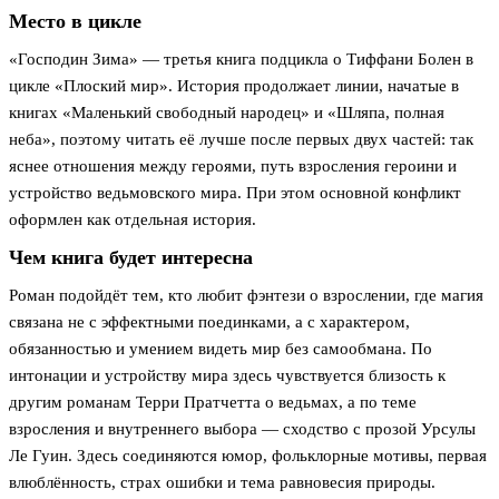
Место в цикле
«Господин Зима» — третья книга подцикла о Тиффани Болен в
цикле «Плоский мир». История продолжает линии, начатые в
книгах «Маленький свободный народец» и «Шляпа, полная
неба», поэтому читать её лучше после первых двух частей: так
яснее отношения между героями, путь взросления героини и
устройство ведьмовского мира. При этом основной конфликт
оформлен как отдельная история.
Чем книга будет интересна
Роман подойдёт тем, кто любит фэнтези о взрослении, где магия
связана не с эффектными поединками, а с характером,
обязанностью и умением видеть мир без самообмана. По
интонации и устройству мира здесь чувствуется близость к
другим романам Терри Пратчетта о ведьмах, а по теме
взросления и внутреннего выбора — сходство с прозой Урсулы
Ле Гуин. Здесь соединяются юмор, фольклорные мотивы, первая
влюблённость, страх ошибки и тема равновесия природы.