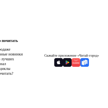
о почитать
родаже
вные новинки
Скачайте приложение «Читай-город»
з лучших
рнал
циклы
очитать?