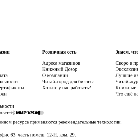
азин
Розничная сеть
Знаем, чт
Адреса магазинов
Скоро в п
Книжный Дозор
Эксклюзи
лата
О компании
Лучшие и
яльности
Читай-город для бизнеса
Читай-жу
ертификаты
Хотите у нас работать?
Книжные 
ажи
Что ещё п
ьности
плате
онном ресурсе применяются
рекомендательные технологии
.
офис 63, часть помещ. 12-Н, ком. 29
,