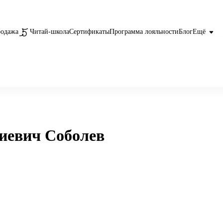
родажа
Читай-школа
Сертификаты
Программа лояльности
Блог
Ещё
иевич Соболев