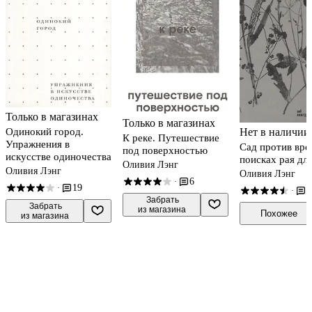
Только в магазинах
Только в магазинах
Нет в наличии
Одинокий город.
К реке. Путешествие
Упражнения в
Сад против вре
под поверхностью
искусстве одиночества
поисках рая для
Оливия Лэнг
Оливия Лэнг
Оливия Лэнг
6
·
19
·
1
·
 Забрать

 Забрать

из магазина
Похожее
из магазина