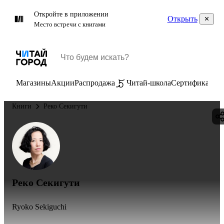
Откройте в приложении
Открыть
Место встречи с книгами
Магазины
Акции
Распродажа
Читай-школа
Сертификаты
П
Книги
Реко Секигути
Реко Секигути
Ryoko Sekiguchi