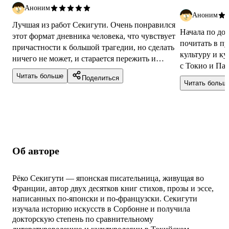
Аноним
Аноним
Лучшая из работ Секигути. Очень понравился
Начала по до
этот формат дневника человека, что чувствует
почитать в п
причастности к большой трагедии, но сделать
культуру и к
ничего не может, и старается пережить и
с Токио и Пар
переосмыслить её. Секигути о...
Читать больше
страну, в кот
Поделиться
Читать больш
Об авторе
Рёко Секигути — японская писательница, живущая во
Франции, автор двух десятков книг стихов, прозы и эссе,
написанных по-японски и по-французски. Секигути
изучала историю искусств в Сорбонне и получила
докторскую степень по сравнительному