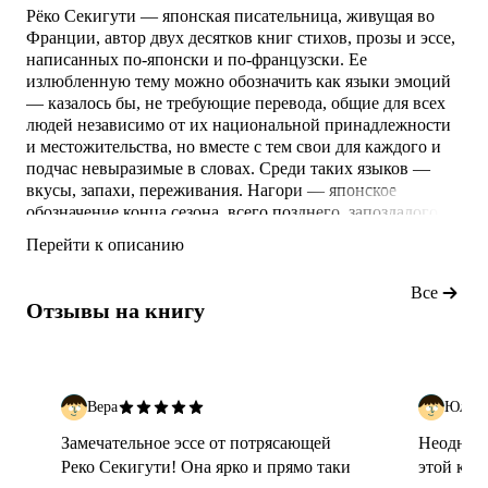
Рёко Секигути — японская писательница, живущая во
Франции, автор двух десятков книг стихов, прозы и эссе,
написанных по-японски и по-французски. Ее
излюбленную тему можно обозначить как языки эмоций
— казалось бы, не требующие перевода, общие для всех
людей независимо от их национальной принадлежности
и местожительства, но вместе с тем свои для каждого и
подчас невыразимые в словах. Среди таких языков —
вкусы, запахи, переживания. Нагори — японское
обозначение конца сезона, всего позднего, запоздалого,
переходящего из реальности в воспоминания. Очерчивая
Перейти к описанию
смутные контуры этого понятия, важного для японского
отношения к еде, к поэзии (хайку), ко времени, автор
Все
увлекает нас за собой в манящий с
Отзывы на книгу
Вера
Юлия
Замечательное эссе от потрясающей
Неоднозн
Реко Секигути! Она ярко и прямо таки
этой кни