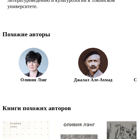
литературоведению и культурологии в Токийском
университете.
Похожие авторы
Оливия Лэнг
Джалал Але-Ахмад
Ст
Книги похожих авторов