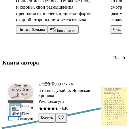
сочно описывает всевозможные плоды
казалось
и сезоны, свои размышления
смотря н
преподносит в очень приятной форме:
рядом вещ
с одной стороны не хочется отрываться
скажу, ч
от книги, а с другой – хочется
было оче
Читать больше
Читать 
Поделиться
растянуть на подольше. Перед
интересн
наступлением осени как раз советую
всех. Те
прочитать и поразмышлять, по-моему
интересн
это самое лучшее время чтобы
то точно
познакомиться с этим эссе
понравит
Все
Книги автора 
1 139 ₽
949 ₽
-17%
Это не случайно. Японская
хроника
Реко Секигути
6
·
Купить