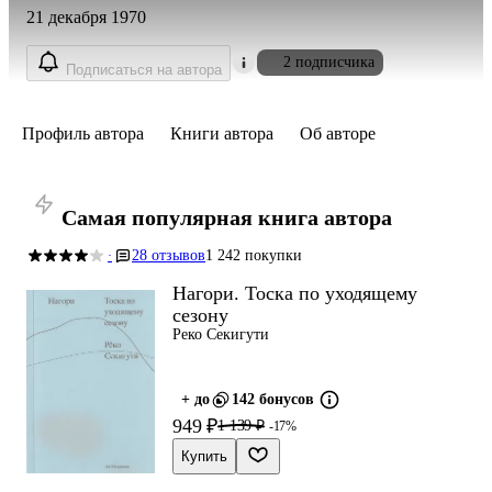
21 декабря 1970
2 подписчика
Подписаться на автора
Профиль автора
Книги автора
Об авторе
Самая популярная книга автора
28 отзывов
1 242 покупки
·
Нагори. Тоска по уходящему
сезону
Реко Секигути
+ до
142 бонусов
949 ₽
1 139 ₽
-17%
Купить