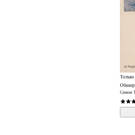
Только
Обширн
Симон 