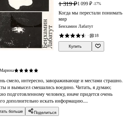
прошли. Где будет момент, когда мы не
1 319 ₽
1 099 ₽
-17%
сможем его контролировать и управлять
Когда мы перестали понимать
им? Куда нас приведут технологии?
мир
Бенхамин Лабатут
·
18
Купить
Марина
нь смело, интересно, завораживающе и местами страшно.
ты и вымысел смешались воедино. Читать, я думаю;
но подготовленному человеку, иначе придется очень
го дополнительно искать информацию....
тать больше
Поделиться