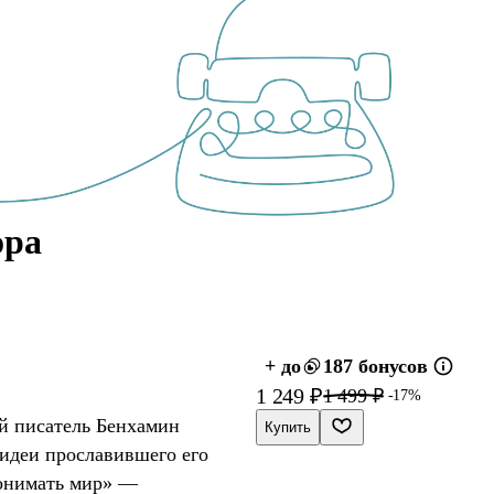
ора
+ до
187 бонусов
1 249 ₽
1 499 ₽
-17%
й писатель Бенхамин
Купить
 идеи прославившего его
понимать мир» —