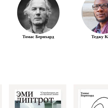
Томас Бернхард
Теджу К