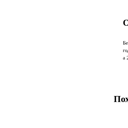
О
Бе
го
а 
По