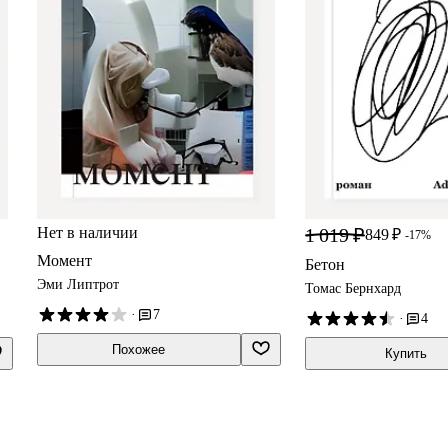
Нет в наличии
1 019 ₽
849 ₽
-17%
Момент
Бетон
Эми Липтрот
Томас Бернхард
·
7
·
4
Похожее
Купить