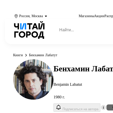
Россия, Москва
Магазины
Акции
Расп
Книги
Бенхамин Лабатут
Бенхамин Лаба
Benjamin Labatut
1980 г.
Подписаться на автора