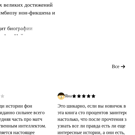
ах великих достижений
имбиозу нон-фикшена и
дит биографии
а фон Неймана,
кта и создателя
машин, на основе
з первых компьютеров —
Все
ется рассказом о
феста, а последние главы
иру по игре го между Ли
Яна
. Череда противореч
ди истории фон
Это шикарно, если вы новичок в нау
иданно сильнее всего
эта книга сто процентов заинтересуе
дняя часть про матч
настолько, что после прочтения захо
ственным интеллектом.
узнать все ли правда есть ли еще
ляется настоящее
интересные истории, а они есть,