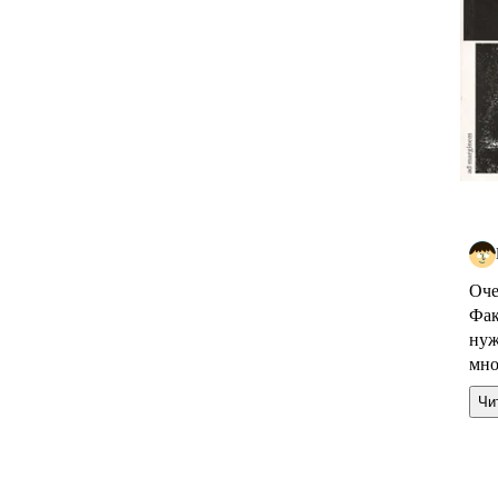
Оче
Фак
нуж
мно
Чи