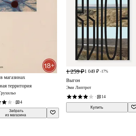
1 259 ₽
1 049 ₽
-17%
 в магазинах
Выгон
ая территория
Эми Липтрот
Трухильо
·
14
·
4
Купить
 Забрать

из магазина