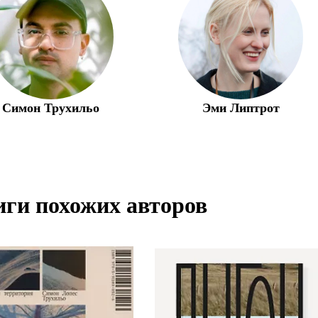
Симон Трухильо
Эми Липтрот
ги похожих авторов