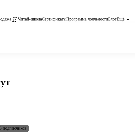
родажа
Читай-школа
Сертификаты
Программа лояльности
Блог
Ещё
тут
6 подписчиков