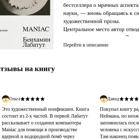
бестселлера о мрачных аспект
науки, — вновь обращаясь к с
художественной прозы.
Центральное место автор отво
математика-вундеркинда Джон
участника Манхэттенского прое
Перейти к описанию
архитектуры вычислительных 
которой был построен один и
тзывы на книгу
MANIAC.
История фон Неймана предваря
трагической судьбе Пауля Эрен
посвящены судьбоносному турн
Ольга
Давид
Седолем и программой AlphaGo
Это художественный нонфикшен. Книга
Покупал книгу ра
состоит из 2-х частей. В первой Лабатут
Неймана, но неож
рассказывает о создании компьютера
запомнилась после
Maniac для помощи в производстве
человека с искус
ядерной и водородной бомб через
Там наконец появ