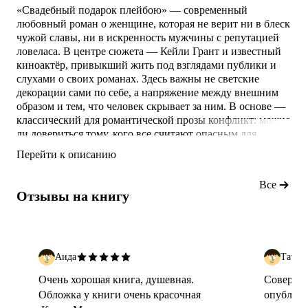
«Свадебный подарок плейбою» — современный
любовный роман о женщине, которая не верит ни в блеск
чужой славы, ни в искренность мужчины с репутацией
ловеласа. В центре сюжета — Кейли Грант и известный
киноактёр, привыкший жить под взглядами публики и
слухами о своих романах. Здесь важны не светские
декорации сами по себе, а напряжение между внешним
образом и тем, что человек скрывает за ним. В основе —
классический для романтической прозы конфликт: можно
ли довериться тому, кого все считают опасным для
сердца.
Перейти к описанию
О чём книга
Все
Отзывы на книгу
Кейли Грант уверена, что Ред Бартлетт относится к
женщинам расчётливо и выбирает отношения так же, как
карьерные ходы. Поэтому её собственное чувство
становится
Аида
Татья
Очень хорошая книга, душевная.
Совершен
Обложка у книги очень красочная
опублико