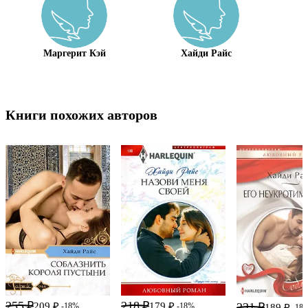
Маргерит Кэй
Хайди Райс
Книги похожих авторов
255 ₽
218 ₽
209 ₽
179 ₽
231 ₽
-18%
-18%
189 ₽
-18