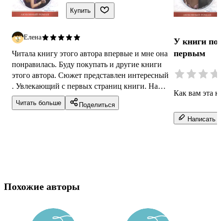
категории роман
Купить
обращать
издание 
Елена
У книги по
приемлем
довольна
первым
Читала книгу этого автора впервые и мне она
понравилась. Буду покупать и другие книги
этого автора. Сюжет представлен интересный
. Увлекающий с первых страниц книги. На
Как вам эта к
протяжении всего романа приходи...
Читать больше
Поделиться
Написать о
Похожие авторы