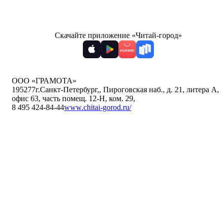
Скачайте приложение «Читай-город»
ООО «ГРАМОТА»
195277
г.Санкт-Петербург,
,
Пироговская наб., д. 21, литера А,
офис 63, часть помещ. 12-Н, ком. 29
,
8 495 424-84-44
www.chitai-gorod.ru/