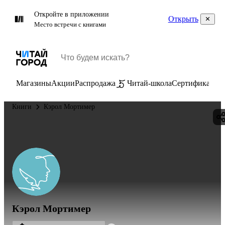
Откройте в приложении
Открыть
Место встречи с книгами
Магазины
Акции
Распродажа
Читай-школа
Сертификаты
П
Книги
Кэрол Мортимер
Кэрол Мортимер