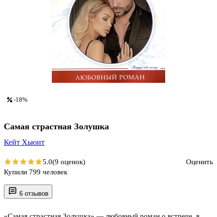
-18%
Самая страстная Золушка
Кейт Хьюит
5.0
(9 оценок)
Оценить
Купили 799 человек
6 отзывов
«Самая страстная Золушка» — любовный роман о встрече, в