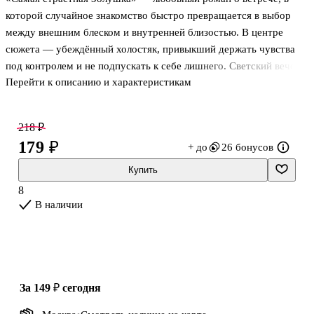
которой случайное знакомство быстро превращается в выбор
между внешним блеском и внутренней близостью. В центре
сюжета — убеждённый холостяк, привыкший держать чувства
под контролем и не подпускать к себе лишнего. Светский вечер
Перейти к описанию и характеристикам
становится отправной точкой для отношений, где первое
впечатление легко принять за истину, а за безупречными
манерами и семейными связями скрывается личное напряжение.
218 ₽
Это история о притяжении, которое возникает не по правилам, и
179 ₽
+ до
26 бонусов
о людях, которым приходится разбираться не только в чужих
поступках, но и в собственных ожиданиях.
Купить
На балу в одном из отелей семейной компании герой знакомится
8
с Эллой Эш. Вечер скл
В наличии
за 149 ₽
сегодня