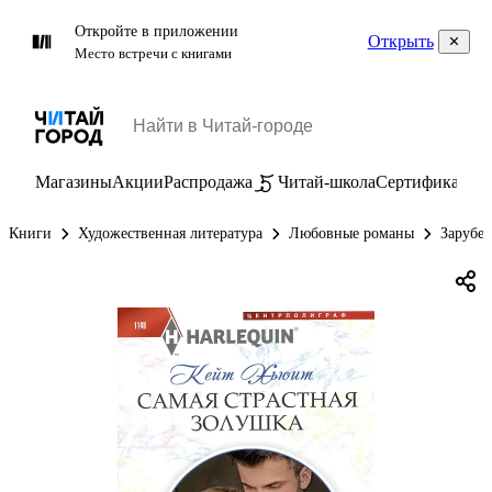
Откройте в приложении
Открыть
Место встречи с книгами
Магазины
Акции
Распродажа
Читай-школа
Сертификаты
П
Книги
Художественная литература
Любовные романы
Зарубе