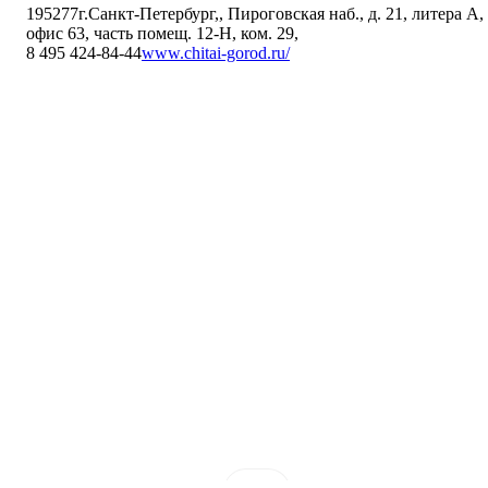
195277
г.Санкт-Петербург,
,
Пироговская наб., д. 21, литера А,
офис 63, часть помещ. 12-Н, ком. 29
,
8 495 424-84-44
www.chitai-gorod.ru/