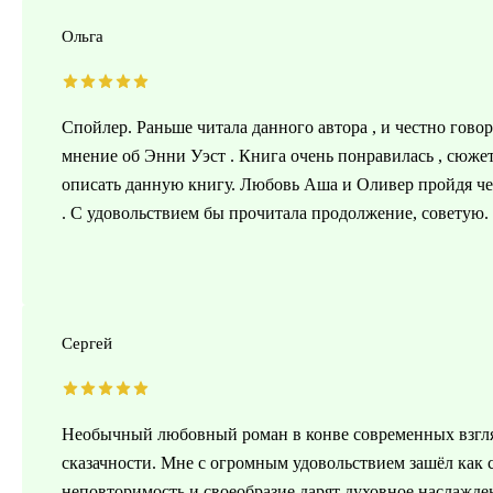
Ольга
Спойлер. Раньше читала данного автора , и честно гово
мнение об Энни Уэст . Книга очень понравилась , сюжет
описать данную книгу. Любовь Аша и Оливер пройдя чере
. С удовольствием бы прочитала продолжение, советую.
Сергей
Необычный любовный роман в конве современных взгля
сказачности. Мне с огромным удовольствием зашёл как 
неповторимость и своеобразие дарят духовное наслажде