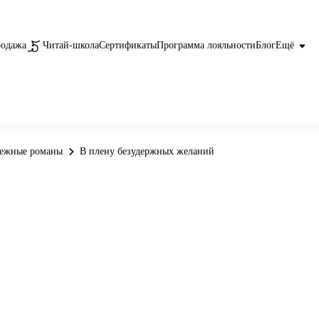
родажа
Читай-школа
Сертификаты
Программа лояльности
Блог
Ещё
бежные романы
В плену безудержных желаний