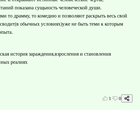
ытаний показана сущьность человеческой души.
ми то драмму, то комедию и позволяют раскрыть весь свой
 сводит(в обычных условиях)уже не быть теми к которым
опыта.
ская история зараждения,взросления и становления
нных реалиях
1
0