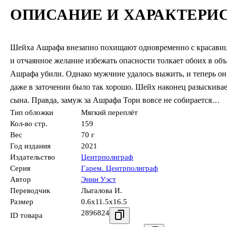
ОПИСАНИЕ И ХАРАКТЕРИ
Шейха Ашрафа внезапно похищают одновременно с красавице
и отчаянное желание избежать опасности толкает обоих в объя
Ашрафа убили. Однако мужчине удалось выжить, и теперь он 
даже в заточении было так хорошо. Шейх наконец разыскивает
сына. Правда, замуж за Ашрафа Тори вовсе не собирается…
Тип обложки
Мягкий переплёт
Кол-во стр.
159
Вес
70 г
Год издания
2021
Издательство
Центрполиграф
Серия
Гарем. Центрполиграф
Автор
Энни Уэст
Переводчик
Лыгалова И.
Размер
0.6x11.5x16.5
2896824
ID товара