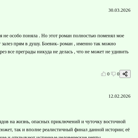
30.03.2026
ря не особо поняла . Но этот роман полностью поменял мое
 залез прям в душу. Боевик- роман , именно так можно
з все преграды никуда не делась , что не может не удивить
0
0
12.02.2026
дов на жизнь, опасных приключений и чуточку восточной
сюжет, так и вполне реалистичный финал данной истории; её
ние и открывают истинные человеческие черты,