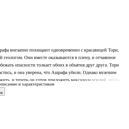
афа внезапно похищают одновременно с красавицей Тори,
 геологом. Они вместе оказываются в плену, и отчаянное
бежать опасности толкает обоих в объятия друг друга. Тори
астись, и она уверена, что Ашрафа убили. Однако мужчине
жить, и теперь он готов приложить максимум усилий, чтобы
описанию и характеристикам
с кем ему даже в заточении было так хорошо. Шейх наконец
ва
т Тори… и внезапно узнает, что за время разлуки она родила ем
да, замуж за Ашрафа Тори вовсе не собирается…