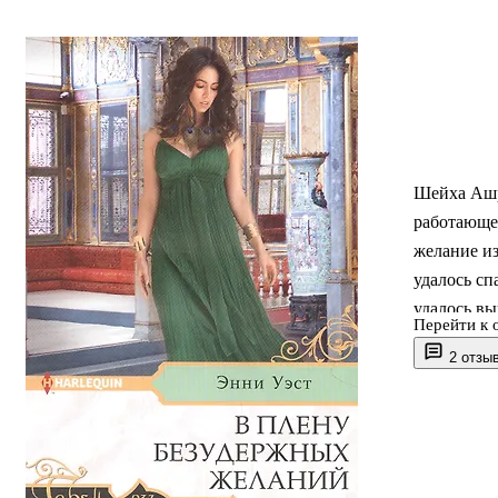
Шейха Ашр
работающей
желание из
удалось сп
удалось вы
Перейти к 
найти ту, 
2 отзы
разыскивае
сына. Прав