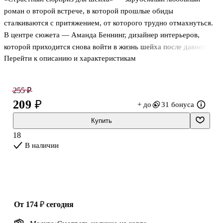
роман о второй встрече, в которой прошлые обиды
сталкиваются с притяжением, от которого трудно отмахнуться.
В центре сюжета — Аманда Беннинг, дизайнер интерьеров,
которой приходится снова войти в жизнь шейха после давнего и
Перейти к описанию и характеристикам
неприятного эпизода. Здесь важны не только чувства, но и
дистанция между двумя людьми, у которых разный опыт, разный
статус и разное представление о доверии. Обстановка
255 ₽
роскошного пентхауса, деловое сотрудничество и память о
209 ₽
+ до
31 бонуса
прошлой встрече сразу задают книге напряжённый и
чувственный тон.
Купить
18
О чём книга
В наличии
Спустя несколько лет после болезненного знакомства Аманда
получает заказ, от которого трудно отказаться: мла
от 174 ₽
сегодня