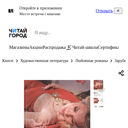
Откройте в приложении
Открыть
Место встречи с книгами
Магазины
Акции
Распродажа
Читай-школа
Сертификаты
П
Книги
Художественная литература
Любовные романы
Зарубе