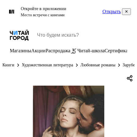
Откройте в приложении
Открыть
Место встречи с книгами
Магазины
Акции
Распродажа
Читай-школа
Сертификаты
П
Книги
Художественная литература
Любовные романы
Зарубе