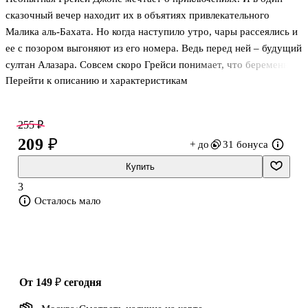
сказочный вечер находит их в объятиях привлекательного
Малика аль-Бахата. Но когда наступило утро, чары рассеялись и
ее с позором выгоняют из его номера. Ведь перед ней – будущий
султан Алазара. Совсем скоро Грейси понимает, что беременна.
Перейти к описанию и характеристикам
Малик же узнает об этом только через десять лет и врывается в
ее тихую размеренную жизнь, чтобы увезти их с сыном на
родину, где всех ждут грандиозные перемены…
255 ₽
209 ₽
+ до
31 бонуса
Купить
3
Осталось мало
от 149 ₽
сегодня