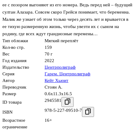
ее с позором выгоняют из его номера. Ведь перед ней – будущий
султан Алазара. Совсем скоро Грейси понимает, что беременна.
Малик же узнает об этом только через десять лет и врывается в
ее тихую размеренную жизнь, чтобы увезти их с сыном на
родину, где всех ждут грандиозные перемены…
Тип обложки
Мягкий переплёт
Кол-во стр.
159
Вес
70 г
Год издания
2022
Издательство
Центрполиграф
Серия
Гарем. Центрполиграф
Автор
Кейт Хьюит
Переводчик
Стоян А.
Размер
0.6x11.3x16.5
2945581
ID товара
978-5-227-09510-7
ISBN
Возрастное
16+
ограничение