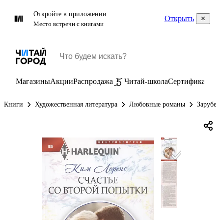
Откройте в приложении
Открыть
Место встречи с книгами
Магазины
Акции
Распродажа
Читай-школа
Сертификаты
П
Книги
Художественная литература
Любовные романы
Зарубе