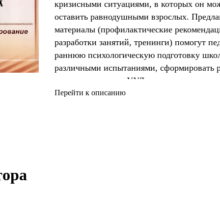
кризисными ситуациями, в которых он мож
оставить равнодушными взрослых. Предла
материалы (профилактические рекомендац
разработки занятий, тренинги) помогут пе
раннюю психологическую подготовку школ
различными испытаниями, сформировать р
коммуникативные УУД, личностные качест
стрессоустойчивости и современные соци
Перейти к описанию
стратегии поведения, ведущие к здоровью
самореализации, что позволит осмыслить 
уровне, реализовать воспитательный пот
и ор
ора 