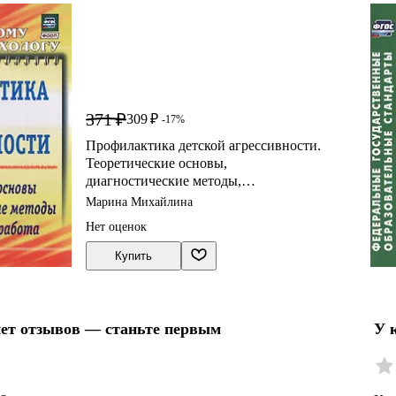
371 ₽
309 ₽
-17%
Профилактика детской агрессивности.
Теоретические основы,
диагностические методы,
коррекционная работа
Марина Михайлина
Нет оценок
Купить
нет отзывов — станьте первым
У 