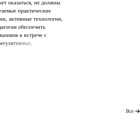
ет оказаться, не должны
гаемые практические
ии, активные технологии,
дагогам обеспечить
ьников к встрече с
егулятивные,
ва, навыки
альные адаптивные
 и успешной
воспитание на предметном
енциал ФГОС, планировать
Все