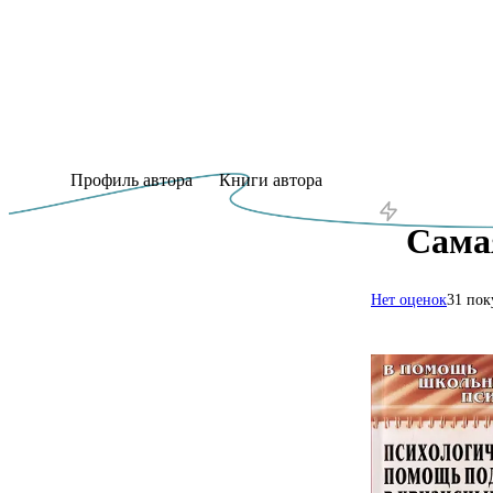
Профиль автора
Книги автора
Сама
Нет оценок
31 пок