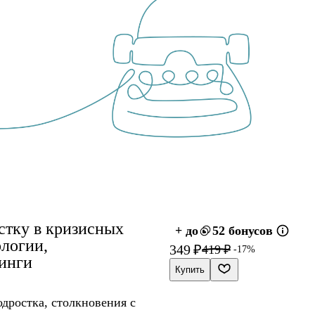
стку в кризисных
+ до
52 бонусов
ологии,
349 ₽
419 ₽
-17%
нинги
Купить
дростка, столкновения с