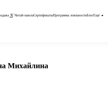
родажа
Читай-школа
Сертификаты
Программа лояльности
Блог
Ещё
на Михайлина