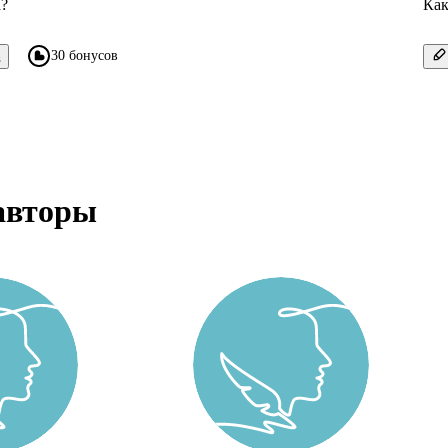
а?
Как
30 бонусов
в
авторы