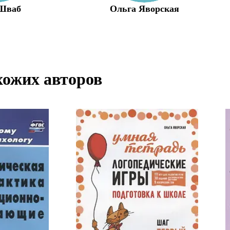
 Шваб
Ольга Яворская
хожих авторов