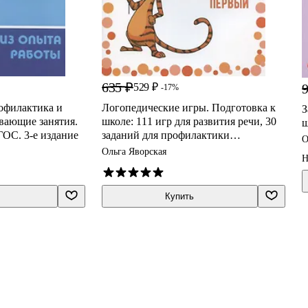
635 ₽
9
529 ₽
-17%
офилактика и
Логопедические игры. Подготовка к
З
вающие занятия.
школе: 111 игр для развития речи, 30
ш
ГОС. 3-е издание
заданий для профилактики
О
дисграфии, 9 лексических тем. Шаг
Ольга Яворская
Н
первый
Купить