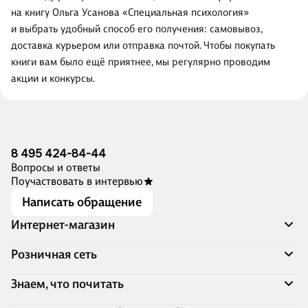
на книгу Ольга Усанова «Специальная психология»
и выбрать удобный способ его получения: самовывоз,
доставка курьером или отправка почтой. Чтобы покупать
книги вам было ещё приятнее, мы регулярно проводим
акции и конкурсы.
8 495 424-84-44
Вопросы и ответы
Поучаствовать в интервью
Написать обращение
Интернет-магазин
Акции
Розничная сеть
Распродажа
Доставка и оплата
Адреса магазинов
Знаем, что почитать
Программа лояльности
Книжный Дозор
Подарочные сертификаты