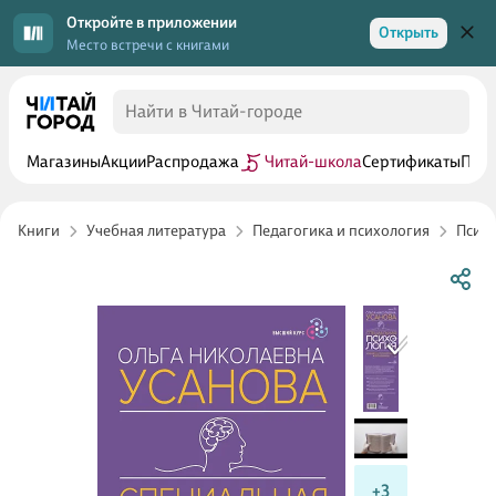
Откройте в приложении
Открыть
Место встречи с книгами
Магазины
Акции
Распродажа
Читай-школа
Сертификаты
Прог
Книги
Учебная литература
Педагогика и психология
Психо
+3