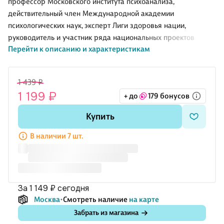
профессор Московского института психоанализа,
действительный член Международной академии
психологических наук, эксперт Лиги здоровья нации,
руководитель и участник ряда национальных проектов
Перейти к описанию и характеристикам
России в области здоровья нации. Специальная психология
— наука, помогающая понять особенности атипичного
развития психики детей и объясняющая, как выявлять
1 439 ₽
трудности в развитии, определять виды работ, которые
1 199 ₽
+ до
179 бонусов
помогут ребенку преодолевать сложные жизненные
ситуации и повысить качество жизни. В книге излагается
Купить
история возникновения специальной психологии как отрасли
психологической науки и практики, ее методология,
В наличии 7 шт.
принципы и концептуальные источник
за 1 149 ₽
сегодня
Москва
Смотреть наличие
на карте
Забрать из магазина