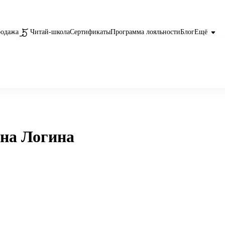
родажа
Читай-школа
Сертификаты
Программа лояльности
Блог
Ещё
на Логина