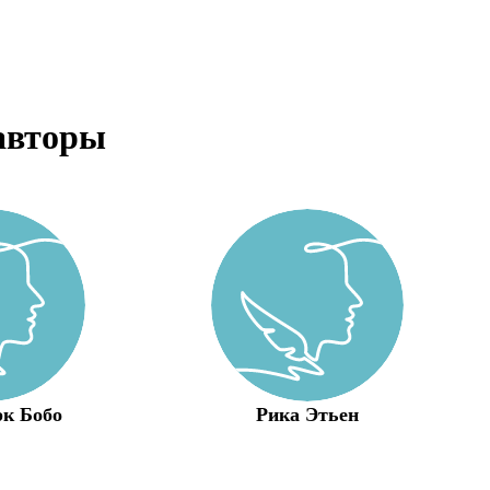
авторы
к Бобо
Рика Этьен