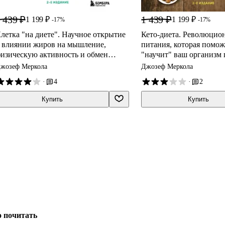
 439 ₽
1 439 ₽
1 199 ₽
1 199 ₽
-17%
-17%
летка "на диете". Научное открытие
Кето-диета. Революцио
 влиянии жиров на мышление,
питания, которая помож
изическую активность и обмен
"научит" ваш организм
еществ. 2-е издание
жиры в энергию. 2-е из
жозеф Меркола
Джозеф Меркола
·
4
·
2
Купить
Купить
о почитать