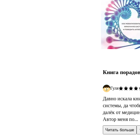
Книга порадо
Гуля
Давно искала кн
системы, да что
далёк от медицин
Автор меня по...
Читать больше