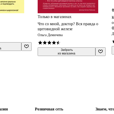
1
Только в магазинах
К
о
Что со мной, доктор? Вся правда о
ф
щитовидной железе
в
Д
Ольга Демичева
а
 Забрать

из магазина
азин
Розничная сеть
Знаем, чт