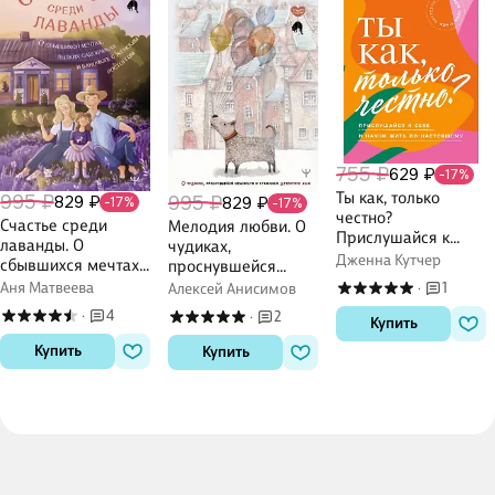
755 ₽
629 ₽
-17%
Ты как, только
995 ₽
829 ₽
995 ₽
829 ₽
-17%
-17%
честно?
Счастье среди
Мелодия любви. О
Прислушайся к
лаванды. О
чудиках,
себе и начни жить
Дженна Кутчер
сбывшихся мечтах,
проснувшейся
по-настоящему
пылких садовниках
нежности и
Аня Матвеева
1
Алексей Анисимов
·
и баночках с
кухонном детекторе
4
2
·
·
Купить
женским восторгом
лжи
Купить
Купить