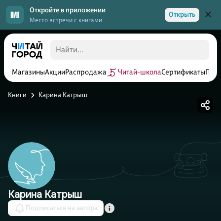
Откройте в приложении
Открыть
Место встречи с книгами
Магазины
Акции
Распродажа
Читай-школа
Сертификаты
Прог
Книги
Карина Катрыш
Карина Катрыш
Подписаться на автора