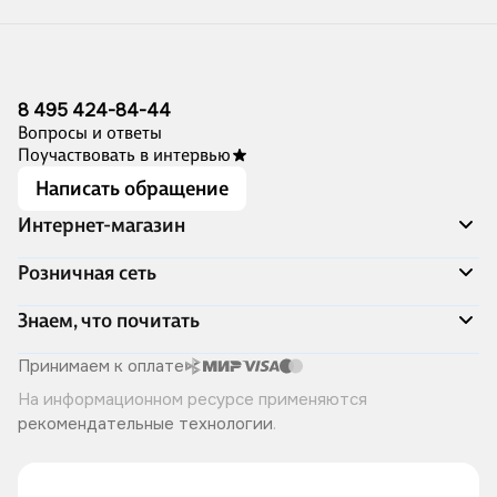
8 495 424-84-44
Вопросы и ответы
Поучаствовать в интервью
Написать обращение
Интернет-магазин
Акции
Розничная сеть
Распродажа
Доставка и оплата
Адреса магазинов
Знаем, что почитать
Программа лояльности
Книжный Дозор
Подарочные сертификаты
О компании
Скоро в продаже
Принимаем к оплате
Правила продажи
Читай-город для бизнеса
Эксклюзивные новинки
На информационном ресурсе применяются
Политика конфиденциальности
Хотите у нас работать?
Лучшие из лучших
рекомендательные технологии
.
Читай-журнал
Книжные циклы
Что ещё почитать?