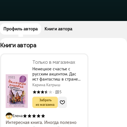
Профиль автора
Книги автора
Книги автора 
Только в магазинах
Немецкое счастье с
русским акцентом. Дас
ист фантастиш в стране
голых саун, пивных
Карина Катрыш
фестивалей и серьезных
5
·
(но это не точно)
бюргеров
 Забрать

из магазина
Елена
Интересная книга. Иногда полезно